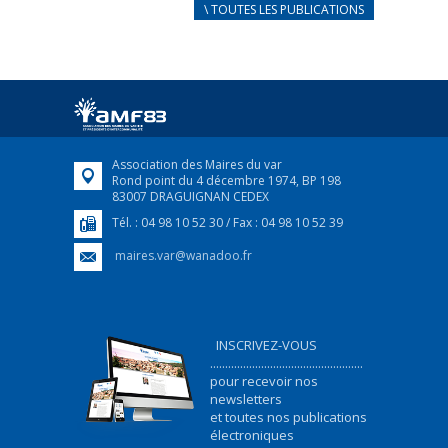
CARNET D’ACCUEIL
\ TOUTES LES PUBLICATIONS
FRANÇAIS/UKRAINIEN
25 avril 2022
Afin d’accompagner au mieux les réfugiés
ukrainiens arrivés en France,...
FEUILLETER
Association des Maires du var
Rond point du 4 décembre 1974, BP 198
83007 DRAGUIGNAN CEDEX
Tél. : 04 98 10 52 30 / Fax : 04 98 10 52 39
maires.var@wanadoo.fr
INSCRIVEZ-VOUS
...................................................
pour recevoir nos
newsletters
et toutes nos publications
électroniques