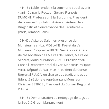
14 H 15
: Table ronde :
« la commune : quel avenir
»
animée par le Recteur Gérard-François
DUMONT, Professeur à la Sorbonne, Président
de la revue Population & Avenir, Auteur de «
Diagnostic et Gouvernance des Territoires »
(Paris, Armand Colin)
15 H 45
: Visite du Salon en présence de
Monsieur Jean-Luc VIDELAINE, Préfet du Var,
Monsieur Philippe LAURENT, Secrétaire Général
de l’Association des Maires de France, Maire de
Sceaux, Monsieur Marc GIRAUD, Président du
Conseil Départemental du Var, Monsieur Philippe
VITEL, Député du Var, Vice- Président du Conseil
Régional P.A.C.A. en charge des traditions et de
l’identité régionale représentant Monsieur
Christian ESTROSI, Président du Conseil Régional
P.A.C.A.
16 H 15
: Démonstration de nettoyage de tags par
la Société Green Management