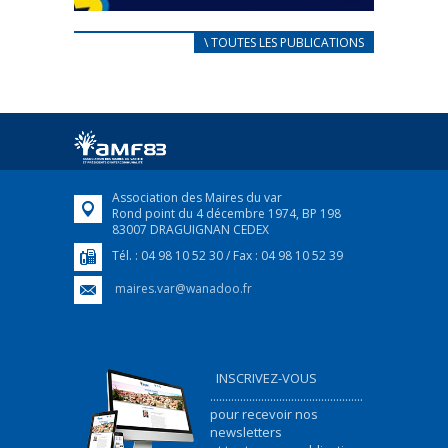
CARNET D’ACCUEIL
\ TOUTES LES PUBLICATIONS
FRANÇAIS/UKRAINIEN
25 avril 2022
Afin d’accompagner au mieux les réfugiés
ukrainiens arrivés en France,...
FEUILLETER
Association des Maires du var
Rond point du 4 décembre 1974, BP 198
83007 DRAGUIGNAN CEDEX
Tél. : 04 98 10 52 30 / Fax : 04 98 10 52 39
maires.var@wanadoo.fr
INSCRIVEZ-VOUS
...................................................
pour recevoir nos
newsletters