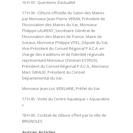
16 H 30
: Questions d’actualité
17 H 00
: Clôture officielle du Salon des Maires
par Monsieur Jean-Pierre VERAN, Président de
l’Association des Maires du Var, Monsieur
Philippe LAURENT, Secrétaire Général de
l’Association des Maires de France, Maire de
Sceaux, Monsieur Philippe VITEL, Député du Var,
Vice-Président du Conseil Régional P.A.C.A. en
charge des traditions et de l’identité régionale
représentant Monsieur Christian ESTROSI,
Président du Conseil Régional P.A.C.A., Monsieur
Marc GIRAUD, Président du Conseil
Départemental du Var,
Monsieur Jean-Luc VIDELAINE, Préfet du Var.
17 H 45
: Visite du Centre Aquatique « Aquavabre
»
18 H 00
: Cocktail de clôture offert par la ville de
BRIGNOLES
Autres Articles