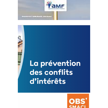
Statut de l’élu local
3 avril 2024
Mise à jour avril 2024 Latest
PostsCOMMUNIQUÉ DE PRESSE AMF83Appel
de...
FEUILLETER