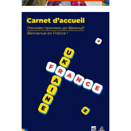
La solidarité au coeur de nos
actions
18 septembre 2023
Latest PostsCOMMUNIQUÉ DE PRESSE
AMF83Appel de fonds incendies de
forêtRéussir...
FEUILLETER