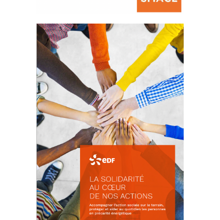
La prévention des conflits
d’intérêts
18 septembre 2023
Latest PostsCOMMUNIQUÉ DE PRESSE
AMF83Appel de fonds incendies de
forêtRéussir...
FEUILLETER