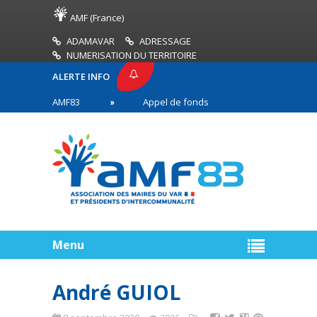
AMF (France)
ADAMAVAR
ADRESSAGE
NUMERISATION DU TERRITOIRE
ALERTE INFO
PRESSE AMF83
Appel de fonds incendies de forêt
ires en première ligne
Menu
André GUIOL