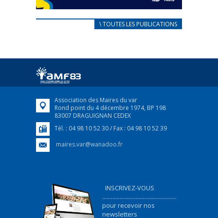
CARNET D’ACCUEIL
\ TOUTES LES PUBLICATIONS
FRANÇAIS/UKRAINIEN
25 avril 2022
Afin d’accompagner au mieux les réfugiés
ukrainiens arrivés en France,...
FEUILLETER
Association des Maires du var
Rond point du 4 décembre 1974, BP 198
83007 DRAGUIGNAN CEDEX
Tél. : 04 98 10 52 30 / Fax : 04 98 10 52 39
maires.var@wanadoo.fr
INSCRIVEZ-VOUS
...................................................
pour recevoir nos
newsletters