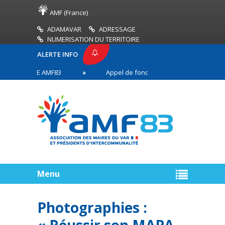
AMF (France)
ADAMAVAR
ADRESSAGE
NUMERISATION DU TERRITOIRE
ALERTE INFO
 PRESSE AMF83
Appel de fonds incendies de forêt
aires en première ligne
Menu
Photographies :