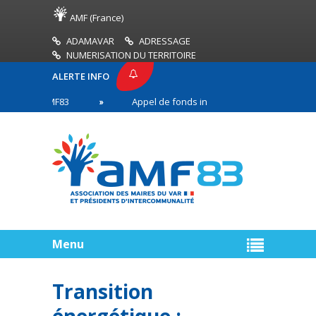
AMF (France)
ADAMAVAR
ADRESSAGE
NUMERISATION DU TERRITOIRE
ALERTE INFO
SSE AMF83
Appel de fonds incendies de forêt
en première ligne
Menu
Transition