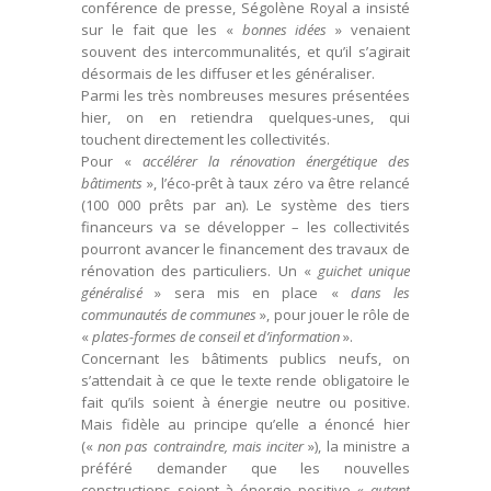
conférence de presse, Ségolène Royal a insisté
sur le fait que les «
bonnes idées
» venaient
souvent des intercommunalités, et qu’il s’agirait
désormais de les diffuser et les généraliser.
Parmi les très nombreuses mesures présentées
hier, on en retiendra quelques-unes, qui
touchent directement les collectivités.
Pour «
accélérer la rénovation énergétique des
bâtiments
», l’éco-prêt à taux zéro va être relancé
(100 000 prêts par an). Le système des tiers
financeurs va se développer – les collectivités
pourront avancer le financement des travaux de
rénovation des particuliers. Un «
guichet unique
généralisé
» sera mis en place «
dans les
communautés de communes
», pour jouer le rôle de
«
plates-formes de conseil et d’information
».
Concernant les bâtiments publics neufs, on
s’attendait à ce que le texte rende obligatoire le
fait qu’ils soient à énergie neutre ou positive.
Mais fidèle au principe qu’elle a énoncé hier
(«
non pas contraindre, mais inciter
»), la ministre a
préféré demander que les nouvelles
constructions soient à énergie positive «
autant