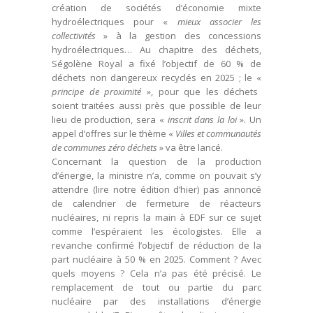
création de sociétés d’économie mixte
hydroélectriques pour «
mieux associer les
collectivités
» à la gestion des concessions
hydroélectriques… Au chapitre des déchets,
Ségolène Royal a fixé l’objectif de 60 % de
déchets non dangereux recyclés en 2025 ; le «
principe de proximité
», pour que les déchets
soient traitées aussi près que possible de leur
lieu de production, sera «
inscrit dans la loi
». Un
appel d’offres sur le thème «
Villes et communautés
de communes zéro déchets
» va être lancé.
Concernant la question de la production
d’énergie, la ministre n’a, comme on pouvait s’y
attendre (lire notre édition d’hier) pas annoncé
de calendrier de fermeture de réacteurs
nucléaires, ni repris la main à EDF sur ce sujet
comme l’espéraient les écologistes. Elle a
revanche confirmé l’objectif de réduction de la
part nucléaire à 50 % en 2025. Comment ? Avec
quels moyens ? Cela n’a pas été précisé. Le
remplacement de tout ou partie du parc
nucléaire par des installations d’énergie