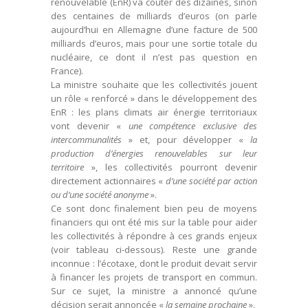
renouvelable (EnR) va coûter des dizaines, sinon
des centaines de milliards d’euros (on parle
aujourd’hui en Allemagne d’une facture de 500
milliards d’euros, mais pour une sortie totale du
nucléaire, ce dont il n’est pas question en
France).
La ministre souhaite que les collectivités jouent
un rôle « renforcé » dans le développement des
EnR : les plans climats air énergie territoriaux
vont devenir «
une compétence exclusive des
intercommunalités
» et, pour développer «
la
production d’énergies renouvelables sur leur
territoire
», les collectivités pourront devenir
directement actionnaires «
d’une société par action
ou d’une société anonyme
».
Ce sont donc finalement bien peu de moyens
financiers qui ont été mis sur la table pour aider
les collectivités à répondre à ces grands enjeux
(voir tableau ci-dessous). Reste une grande
inconnue : l’écotaxe, dont le produit devait servir
à financer les projets de transport en commun.
Sur ce sujet, la ministre a annoncé qu’une
décision serait annoncée «
la semaine prochaine
».