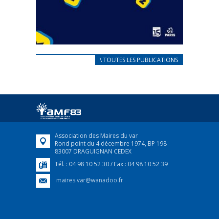
CARNET D’ACCUEIL
\ TOUTES LES PUBLICATIONS
FRANÇAIS/UKRAINIEN
25 avril 2022
Afin d’accompagner au mieux les réfugiés
ukrainiens arrivés en France,...
FEUILLETER
Association des Maires du var
Rond point du 4 décembre 1974, BP 198
83007 DRAGUIGNAN CEDEX
Tél. : 04 98 10 52 30 / Fax : 04 98 10 52 39
maires.var@wanadoo.fr