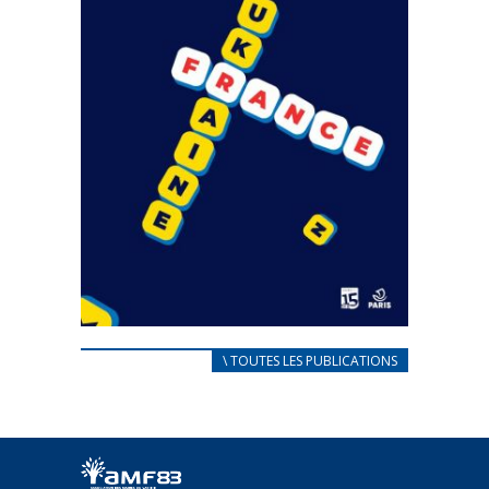
CARNET D’ACCUEIL
\ TOUTES LES PUBLICATIONS
FRANÇAIS/UKRAINIEN
25 avril 2022
Afin d’accompagner au mieux les réfugiés
ukrainiens arrivés en France,...
FEUILLETER