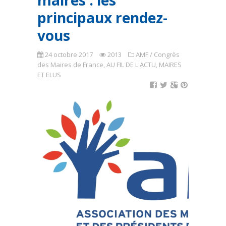
maires : les
principaux rendez-
vous
24 octobre 2017
2013
AMF / Congrès
des Maires de France
,
AU FIL DE L'ACTU
,
MAIRES
ET ELUS