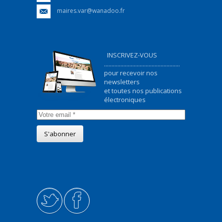
maires.var@wanadoo.fr
INSCRIVEZ-VOUS
...................................................
pour recevoir nos
newsletters
et toutes nos publications
électroniques