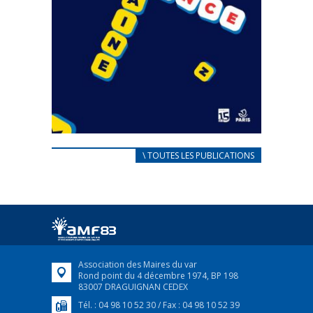
CARNET D’ACCUEIL
\ TOUTES LES PUBLICATIONS
FRANÇAIS/UKRAINIEN
25 avril 2022
Afin d’accompagner au mieux les réfugiés
ukrainiens arrivés en France,...
FEUILLETER
Association des Maires du var
Rond point du 4 décembre 1974, BP 198
83007 DRAGUIGNAN CEDEX
Tél. : 04 98 10 52 30 / Fax : 04 98 10 52 39