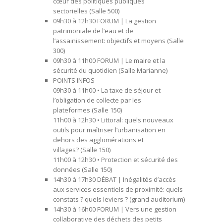
cœur des politiques publiques
sectorielles
(Salle 500)
09h30 à 12h30 FORUM |
La gestion
patrimoniale de l’eau et de
l’assainissement: objectifs et moyens
(Salle
300)
09h30 à 11h00 FORUM |
Le maire et la
sécurité du quotidien
(Salle Marianne)
POINTS INFOS
09h30 à 11h00 •
La taxe de séjour et
l’obligation de collecte par les
plateformes
(Salle 150)
11h00 à 12h30 •
Littoral: quels nouveaux
outils pour maîtriser l’urbanisation en
dehors des agglomérations et
villages?
(Salle 150)
11h00 à 12h30 •
Protection et sécurité des
données
(Salle 150)
14h30 à 17h30 DÉBAT |
Inégalités d’accès
aux services essentiels de proximité: quels
constats ? quels leviers ?
(grand auditorium)
14h30 à 16h00 FORUM |
Vers une gestion
collaborative des déchets des petits