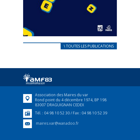
CARNET D’ACCUEIL
\ TOUTES LES PUBLICATIONS
FRANÇAIS/UKRAINIEN
25 avril 2022
Afin d’accompagner au mieux les réfugiés
ukrainiens arrivés en France,...
FEUILLETER
Association des Maires du var
Rond point du 4 décembre 1974, BP 198
83007 DRAGUIGNAN CEDEX
Tél. : 04 98 10 52 30 / Fax : 04 98 10 52 39
maires.var@wanadoo.fr