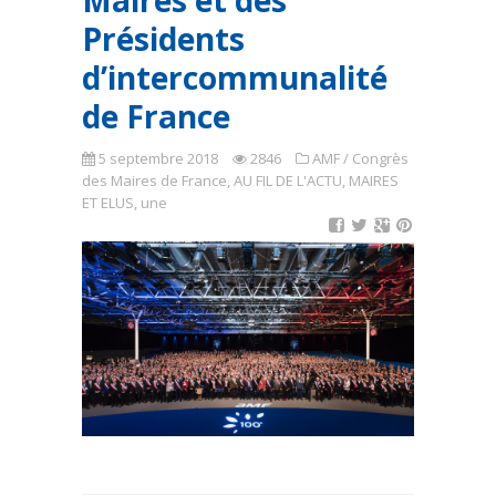
Maires et des
Présidents
d’intercommunalité
de France
5 septembre 2018
2846
AMF / Congrès
des Maires de France
,
AU FIL DE L'ACTU
,
MAIRES
ET ELUS
,
une