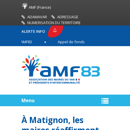
AMF (France)
ADAMAVAR
ADRESSAGE
NUMERISATION DU TERRITOIRE
ALERTE INFO
RESSE AMF83
Appel de fonds incendies de forêt
es en première ligne
Menu
À Matignon, les