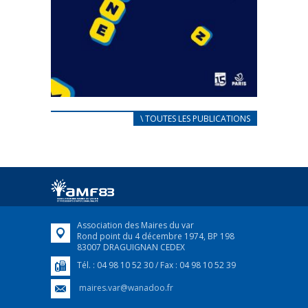
CARNET D’ACCUEIL
\ TOUTES LES PUBLICATIONS
FRANÇAIS/UKRAINIEN
25 avril 2022
Afin d’accompagner au mieux les réfugiés
ukrainiens arrivés en France,...
FEUILLETER
Association des Maires du var
Rond point du 4 décembre 1974, BP 198
83007 DRAGUIGNAN CEDEX
Tél. : 04 98 10 52 30 / Fax : 04 98 10 52 39
maires.var@wanadoo.fr