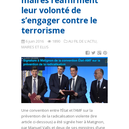
maires réaffirment
leur volonté de
s’engager contre le
terrorisme
6 juin 2016
1890
AU FIL DE L'ACTU
,
MAIRES ET ELUS
Une convention entre l’État et l’AMF sur la
prévention de la radicalisation violente (lire
article ci-dessous) a été signée hier à Matignon,
par Manuel Valls et deux de ses ministres d’une