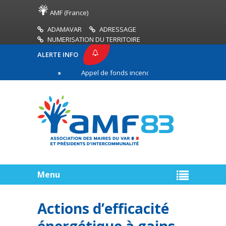
AMF (France)
ADAMAVAR
ADRESSAGE
NUMERISATION DU TERRITOIRE
ALERTE INFO
 AMF83
Appel de fonds incendies de forêt
Réu
première ligne
Menu
Actions d’efficacité