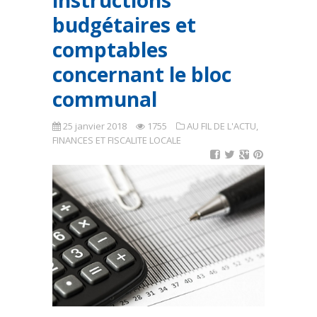
instructions
budgétaires et
comptables
concernant le bloc
communal
25 janvier 2018
1755
AU FIL DE L'ACTU
,
FINANCES ET FISCALITE LOCALE