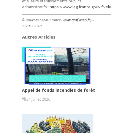
et à leurs établissements publics
administratifs :
https://www.legifrance.gouv.fr/eli/arrete/201
© sources :
AMF France (
www.amf.asso.fr
) –
22/01/2018
Autres Articles
Appel de fonds incendies de forêt
31 juillet 2026