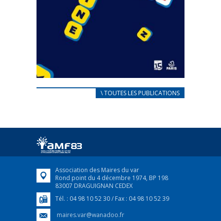
CARNET D’ACCUEIL
\ TOUTES LES PUBLICATIONS
FRANÇAIS/UKRAINIEN
25 avril 2022
Afin d’accompagner au mieux les réfugiés
ukrainiens arrivés en France,...
FEUILLETER
Association des Maires du var
Rond point du 4 décembre 1974, BP 198
83007 DRAGUIGNAN CEDEX
Tél. : 04 98 10 52 30 / Fax : 04 98 10 52 39
maires.var@wanadoo.fr