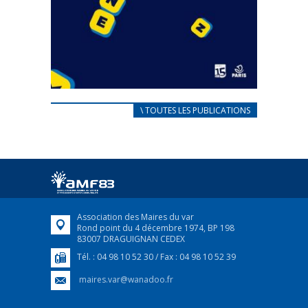
CARNET D’ACCUEIL
\ TOUTES LES PUBLICATIONS
FRANÇAIS/UKRAINIEN
25 avril 2022
Afin d’accompagner au mieux les réfugiés
ukrainiens arrivés en France,...
FEUILLETER
Association des Maires du var
Rond point du 4 décembre 1974, BP 198
83007 DRAGUIGNAN CEDEX
Tél. : 04 98 10 52 30 / Fax : 04 98 10 52 39
maires.var@wanadoo.fr