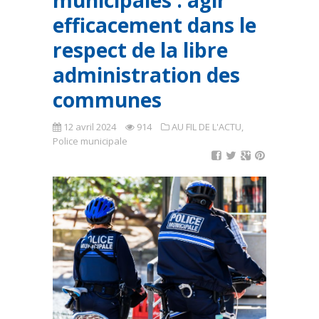
municipales : agir
efficacement dans le
respect de la libre
administration des
communes
12 avril 2024
914
AU FIL DE L'ACTU
,
Police municipale