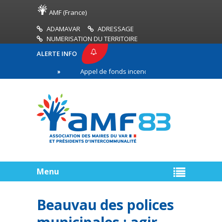
AMF (France)
ADAMAVAR
ADRESSAGE
NUMERISATION DU TERRITOIRE
ALERTE INFO
 AMF83
Appel de fonds incendies de forêt
Réu
remière ligne
Menu
Beauvau des polices