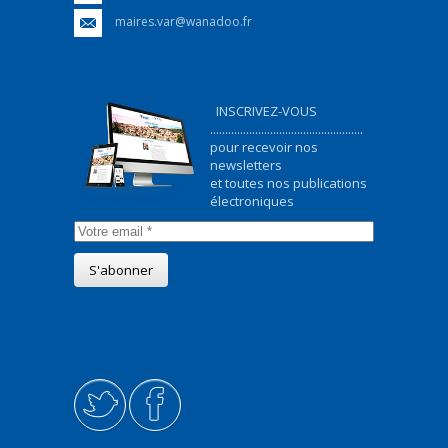
maires.var@wanadoo.fr
INSCRIVEZ-VOUS
...................................................
pour recevoir nos
newsletters
et toutes nos publications
électroniques