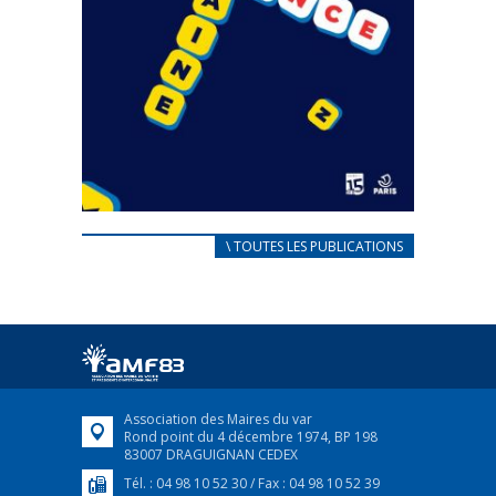
CARNET D’ACCUEIL
\ TOUTES LES PUBLICATIONS
FRANÇAIS/UKRAINIEN
25 avril 2022
Afin d’accompagner au mieux les réfugiés
ukrainiens arrivés en France,...
FEUILLETER
Association des Maires du var
Rond point du 4 décembre 1974, BP 198
83007 DRAGUIGNAN CEDEX
Tél. : 04 98 10 52 30 / Fax : 04 98 10 52 39