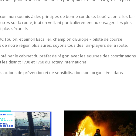
 commun soumis à des principes de bonne conduite. L’opération « les fair
utres sur la route, tout en veillant particulièrement aux usagers les plus
t plus sécurisé.
 Toulon, et Simon Escallier, champion d’Europe – pilote de course
 de notre région plus sûres, soyons tous des fair-players de la route.
f piloté par le cabinet du préfet de région avec les équipes des coordinations
les district 1730 et 1760 du Rotary International.
 actions de prévention et de sensibilisation sont organisées dans