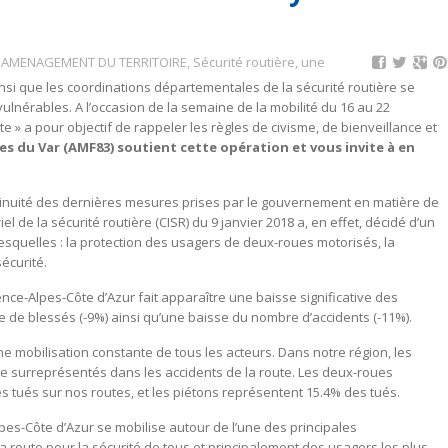
,
AMENAGEMENT DU TERRITOIRE
,
Sécurité routière
,
une
nsi que les coordinations départementales de la sécurité routière se
ulnérables. A l’occasion de la semaine de la mobilité du 16 au 22
te » a pour objectif de rappeler les règles de civisme, de bienveillance et
es du Var (AMF83) soutient cette opération et vous invite à en
ontinuité des dernières mesures prises par le gouvernement en matière de
riel de la sécurité routière (CISR) du 9 janvier 2018 a, en effet, décidé d’un
squelles : la protection des usagers de deux-roues motorisés, la
sécurité.
vence-Alpes-Côte d’Azur fait apparaître une baisse significative des
de blessés (-9%) ainsi qu’une baisse du nombre d’accidents (-11%).
 mobilisation constante de tous les acteurs. Dans notre région, les
tre surreprésentés dans les accidents de la route. Les deux-roues
s tués sur nos routes, et les piétons représentent 15.4% des tués.
lpes-Côte d’Azur se mobilise autour de l’une des principales
la route pour la sécurité de tous et principalement des usagers les plus