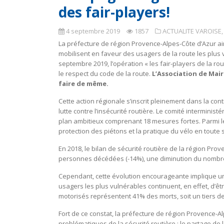
des fair-players!
4 septembre 2019
1857
ACTUALITE VAROISE
La préfecture de région Provence-Alpes-Côte d’Azur ai
mobilisent en faveur des usagers de la route les plus v
septembre 2019, l’opération « les fair-players de la rou
le respect du code de la route.
L’Association de Mair
faire de même.
Cette action régionale s’inscrit pleinement dans la c
lutte contre l’insécurité routière. Le comité interministé
plan ambitieux comprenant 18 mesures fortes. Parmi le
protection des piétons et la pratique du vélo en toute 
En 2018, le bilan de sécurité routière de la région Pro
personnes décédées (-14%), une diminution du nombre 
Cependant, cette évolution encourageante implique une
usagers les plus vulnérables continuent, en effet, d’ê
motorisés représentent 41% des morts, soit un tiers de
Fort de ce constat, la préfecture de région Provence-A
problématiques de la sécurité routière : le partage de 