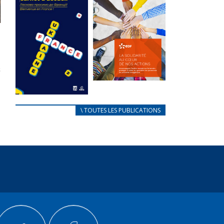
des conflits
l’élu local
d’intérêts
3 avril 2024
18 septembre 2023
Mise à jour avril
FEUILLETER
2024
FEUILLETER
La solidarité
au coeur de
CARNET
\ TOUTES LES PUBLICATIONS
nos actions
D’ACCUEIL
18 septembre 2023
FRANÇAIS/UKRAINIEN
25 avril 2022
FEUILLETER
Afin
d’accompagner
au mieux les
réfugiés
ukrainiens arrivés
en France,...
FEUILLETER