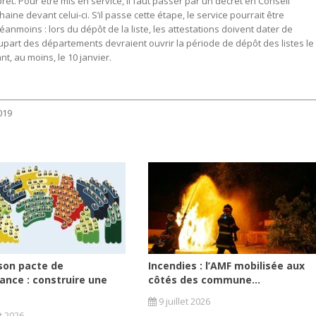
êt. Pour être mis en service, il faut passer par un décret en Conseil
ine devant celui-ci. S’il passe cette étape, le service pourrait être
néanmoins : lors du dépôt de la liste, les attestations doivent dater de
upart des départements devraient ouvrir la période de dépôt des listes le
nt, au moins, le 10 janvier.
019
son pacte de
Incendies : l’AMF mobilisée aux
ance : construire une
côtés des commune...
9 juillet 2026
et 2026