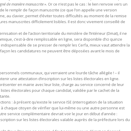
signé de manière manuscrite
». Or ce n’est pas le cas : le lien renvoie vers un
 de le remplir de façon manuscrite (ce que l’on appelle une version
ligne, au clavier, permet d’éviter toutes difficultés au moment de la remise
es manuscrites difficilement lisibles. Il est donc vivement conseillé de
sation et de l’action territoriale du minstère de l’Intérieur (Dmat), il ne
mique, c’est-à-dire remplissable en ligne, sera disponible d’ici quinze
s indispensable de se presser de remplir les Cerfa, mieux vaut attendre la
 façon les candidatures ne peuvent être déposées avant le mois de
personnels communaux, qui verraient une lourde tâche allégée ! – il
enir une attestation d’inscription sur les listes électorales en ligne.
 présenter en mairie avec leur liste, charge au service concerné de leur
es listes électorales pour chaque candidat, validée par le cachet de la
tante.
ions : à présent qu’existe le service ISE (interrogation de la situation
ant à chaque citoyen de vérifier que lui-même ou une autre personne est
autre service complémentaire devrait voir le jour en début d’année :
inscription sur les listes électorales valable auprès de la préfecture lors du