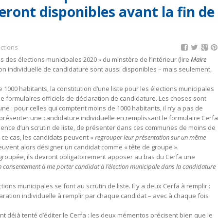
eront disponibles avant la fin de
ections
s des élections municipales 2020 » du minstère de l’Intérieur (lire
Maire
tion individuelle de candidature sont aussi disponibles – mais seulement,
000 habitants, la constitution d’une liste pour les élections municipales
 formulaires officiels de déclaration de candidature. Les choses sont
une : pour celles qui comptent moins de 1000 habitants, il n’y a pas de
t présenter une candidature individuelle en remplissant le formulaire Cerfa
sence d’un scrutin de liste, de présenter dans ces communes de moins de
 ce cas, les candidats peuvent «
regrouper leur présentation sur un même
uvent alors désigner un candidat comme « tête de groupe ».
e groupée, ils devront obligatoirement apposer au bas du Cerfa une
consentement à me porter candidat à l’élection municipale dans la candidature
ons municipales se font au scrutin de liste. Il y a deux Cerfa à remplir :
laration individuelle à remplir par chaque candidat – avec à chaque fois
ont déjà tenté d’éditer le Cerfa : les deux mémentos précisent bien que le