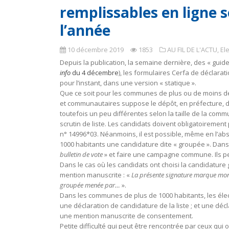
remplissables en ligne s
l’année
10 décembre 2019
1853
AU FIL DE L'ACTU
,
El
Depuis la publication, la semaine dernière, des « guide
info
du 4 décembre
), les formulaires Cerfa de déclara
pour l’instant, dans une version « statique ».
Que ce soit pour les communes de plus ou de moins de 1
et communautaires suppose le dépôt, en préfecture, de
toutefois un peu différentes selon la taille de la comm
scrutin de liste. Les candidats doivent obligatoiremen
n° 14996*03. Néanmoins, il est possible, même en l’ab
1000 habitants une candidature dite « groupée ». Dans
bulletin de vote
» et faire une campagne commune. Ils pe
Dans le cas où les candidats ont choisi la candidatur
mention manuscrite : «
La présente signature marque mon 
groupée menée par…
».
Dans les communes de plus de 1000 habitants, les électi
une déclaration de candidature de la liste ; et une déc
une mention manuscrite de consentement.
Petite difficulté qui peut être rencontrée par ceux qui 