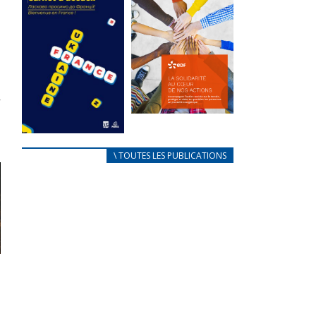
des conflits
l’élu local
d’intérêts
3 avril 2024
18 septembre 2023
Mise à jour avril
FEUILLETER
2024
FEUILLETER
La solidarité
au coeur de
CARNET
\ TOUTES LES PUBLICATIONS
nos actions
D’ACCUEIL
18 septembre 2023
FRANÇAIS/UKRAINIEN
25 avril 2022
FEUILLETER
Afin
d’accompagner
au mieux les
réfugiés
ukrainiens arrivés
en France,...
FEUILLETER