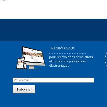
INSCRIVEZ-VOUS
...................................................
pour recevoir nos newsletters
et toutes nos publications
électroniques