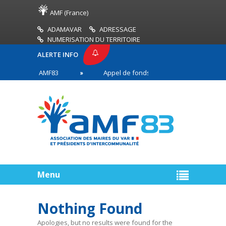
AMF (France)
ADAMAVAR
ADRESSAGE
NUMERISATION DU TERRITOIRE
ALERTE INFO
 PRESSE AMF83
Appel de fonds incendies de forêt
ires en première ligne
Menu
Nothing Found
Apologies, but no results were found for the