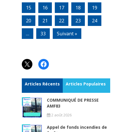
15
16
17
18
19
20
21
22
23
24
…
33
Suivant »
X
Facebook
Articles Récents
Articles Populaires
COMMUNIQUÉ DE PRESSE
AMF83
2 août 2026
Appel de fonds incendies de