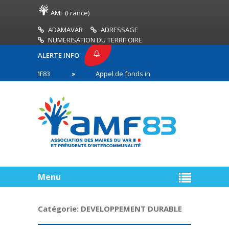
AMF (France)
ADAMAVAR
ADRESSAGE
NUMERISATION DU TERRITOIRE
ALERTE INFO
SSE AMF83
Appel de fonds incendies de forêt
en première ligne
Menu
Catégorie:
DEVELOPPEMENT DURABLE