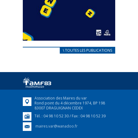
CARNET D’ACCUEIL
\ TOUTES LES PUBLICATIONS
FRANÇAIS/UKRAINIEN
25 avril 2022
Afin d’accompagner au mieux les réfugiés
ukrainiens arrivés en France,...
FEUILLETER
Association des Maires du var
Rond point du 4 décembre 1974, BP 198
83007 DRAGUIGNAN CEDEX
Tél. : 04 98 10 52 30 / Fax : 04 98 10 52 39
maires.var@wanadoo.fr