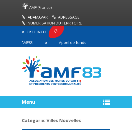
AMF (France)
ADAMAVAR
ADRESSAGE
NUMERISATION DU TERRITOIRE
ALERTE INFO
PRESSE AMF83
Appel de fonds incendies de forêt
res en première ligne
Menu
Catégorie:
Villes Nouvelles