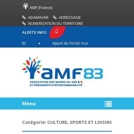
AMF (France)
ADAMAVAR
ADRESSAGE
NUMERISATION DU TERRITOIRE
ALERTE INFO
E AMF83
Appel de fonds incendies de forêt
R
 première ligne
Menu
Catégorie:
CULTURE, SPORTS ET LOISIRS