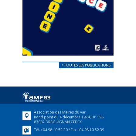
CARNET D’ACCUEIL
\ TOUTES LES PUBLICATIONS
FRANÇAIS/UKRAINIEN
25 avril 2022
Afin d’accompagner au mieux les réfugiés
ukrainiens arrivés en France,...
FEUILLETER
Association des Maires du var
Rond point du 4 décembre 1974, BP 198
83007 DRAGUIGNAN CEDEX
Tél. : 04 98 10 52 30 / Fax : 04 98 10 52 39