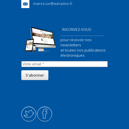
maires.var@wanadoo.fr
INSCRIVEZ-VOUS
...................................................
pour recevoir nos
newsletters
et toutes nos publications
électroniques