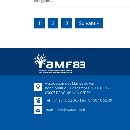
loi Egalim...
1
2
3
Suivant »
Association des Maires du var
Rond point du 4 décembre 1974, BP 198
83007 DRAGUIGNAN CEDEX
Tél. : 04 98 10 52 30 / Fax : 04 98 10 52 39
maires.var@wanadoo.fr