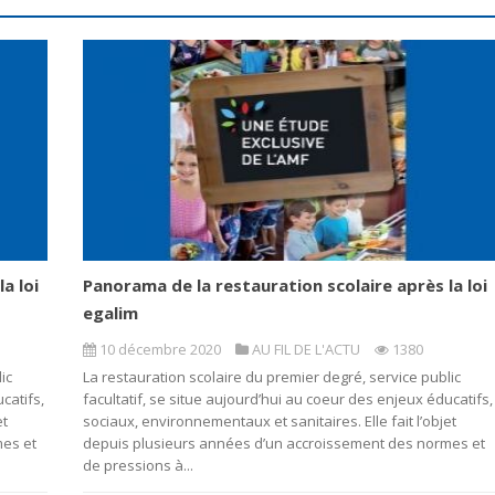
a loi
Panorama de la restauration scolaire après la loi
egalim
10 décembre 2020
AU FIL DE L'ACTU
1380
ic
La restauration scolaire du premier degré, service public
catifs,
facultatif, se situe aujourd’hui au coeur des enjeux éducatifs,
et
sociaux, environnementaux et sanitaires. Elle fait l’objet
mes et
depuis plusieurs années d’un accroissement des normes et
de pressions à...