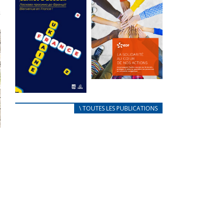
des conflits
l’élu local
d’intérêts
3 avril 2024
18 septembre 2023
Mise à jour avril
FEUILLETER
2024
FEUILLETER
La solidarité
au coeur de
CARNET
\ TOUTES LES PUBLICATIONS
nos actions
D’ACCUEIL
18 septembre 2023
FRANÇAIS/UKRAINIEN
25 avril 2022
FEUILLETER
Afin
d’accompagner
au mieux les
réfugiés
ukrainiens arrivés
en France,...
FEUILLETER