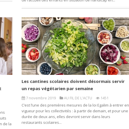
de l’accueil des enfants en situation de handicap en...
Les cantines scolaires doivent désormais servir
t
un repas végétarien par semaine
7 novembre 2019
AU FIL DE L'ACTU
1451
C’est l’une des premières mesures de la loi Egalim à entrer en
vigueur pour les collectivités : à partir de demain, et pour une
ons
durée de deux ans, elles devront servir dans leurs
uits
restaurants scolaires...
on de la