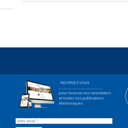
INSCRIVEZ-VOUS
...................................................
pour recevoir nos newsletters
et toutes nos publications
électroniques