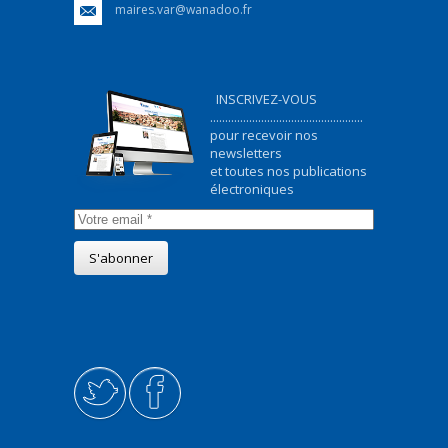
maires.var@wanadoo.fr
INSCRIVEZ-VOUS
...................................................
pour recevoir nos
newsletters
et toutes nos publications
électroniques