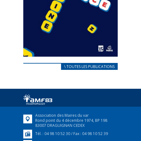
CARNET D’ACCUEIL
\ TOUTES LES PUBLICATIONS
FRANÇAIS/UKRAINIEN
25 avril 2022
Afin d’accompagner au mieux les réfugiés
ukrainiens arrivés en France,...
FEUILLETER
Association des Maires du var
Rond point du 4 décembre 1974, BP 198
83007 DRAGUIGNAN CEDEX
Tél. : 04 98 10 52 30 / Fax : 04 98 10 52 39