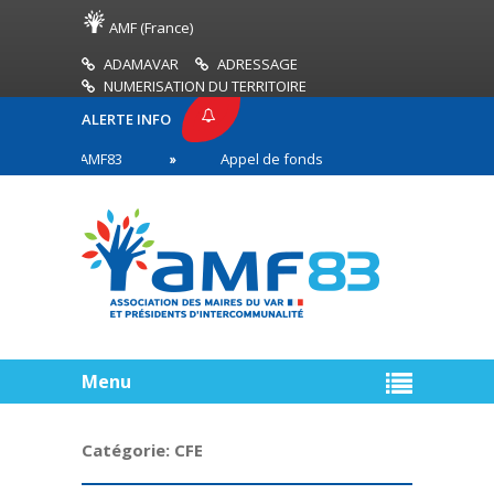
AMF (France)
ADAMAVAR
ADRESSAGE
NUMERISATION DU TERRITOIRE
ALERTE INFO
PRESSE AMF83
Appel de fonds incendies de forêt
res en première ligne
Menu
Catégorie:
CFE