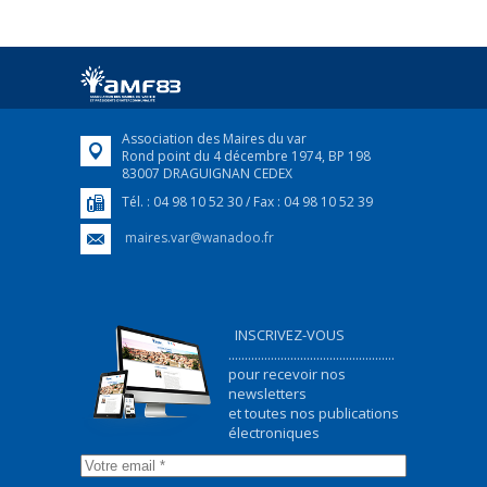
25 avril 2022
Afin d’accompagner au mieux les réfugiés
ukrainiens arrivés en France,...
FEUILLETER
Association des Maires du var
Rond point du 4 décembre 1974, BP 198
83007 DRAGUIGNAN CEDEX
Tél. : 04 98 10 52 30 / Fax : 04 98 10 52 39
maires.var@wanadoo.fr
INSCRIVEZ-VOUS
...................................................
pour recevoir nos
newsletters
et toutes nos publications
électroniques