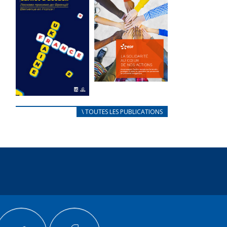
des conflits
l’élu local
d’intérêts
3 avril 2024
18 septembre 2023
Mise à jour avril
FEUILLETER
2024
FEUILLETER
La solidarité
au coeur de
CARNET
\ TOUTES LES PUBLICATIONS
nos actions
D’ACCUEIL
18 septembre 2023
FRANÇAIS/UKRAINIEN
25 avril 2022
FEUILLETER
Afin
d’accompagner
au mieux les
réfugiés
ukrainiens arrivés
en France,...
FEUILLETER