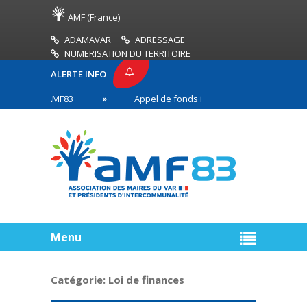
AMF (France)
ADAMAVAR
ADRESSAGE
NUMERISATION DU TERRITOIRE
ALERTE INFO
ESSE AMF83
Appel de fonds incendies de forêt
 en première ligne
Menu
Catégorie:
Loi de finances