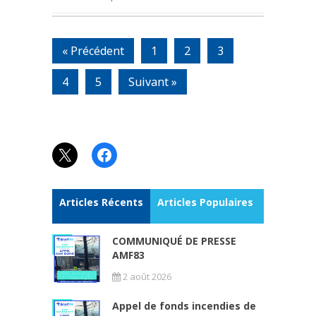
« Précédent
1
2
3
4
5
Suivant »
X
Facebook
Articles Récents
Articles Populaires
COMMUNIQUÉ DE PRESSE
AMF83
2 août 2026
Appel de fonds incendies de