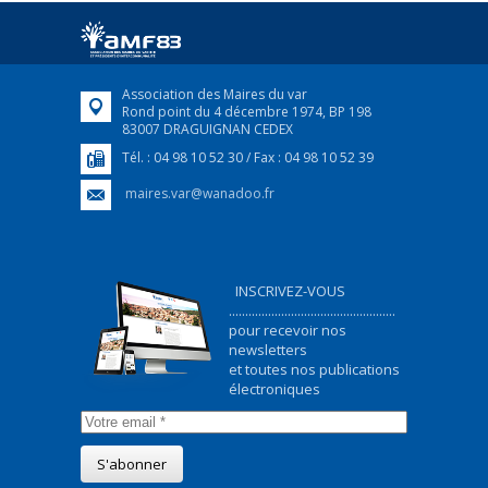
Afin d’accompagner au mieux les réfugiés
ukrainiens arrivés en France,...
FEUILLETER
Association des Maires du var
Rond point du 4 décembre 1974, BP 198
83007 DRAGUIGNAN CEDEX
Tél. : 04 98 10 52 30 / Fax : 04 98 10 52 39
maires.var@wanadoo.fr
INSCRIVEZ-VOUS
...................................................
pour recevoir nos
newsletters
et toutes nos publications
électroniques