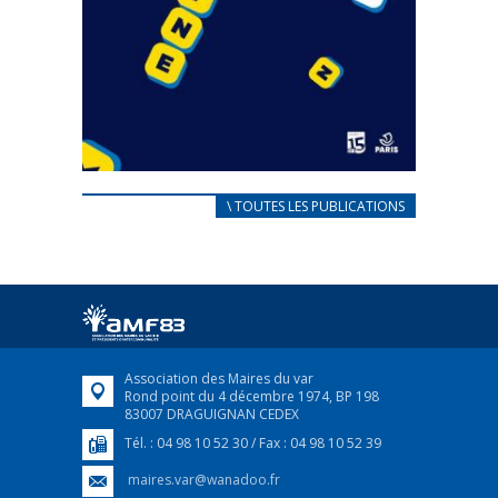
CARNET D’ACCUEIL
\ TOUTES LES PUBLICATIONS
FRANÇAIS/UKRAINIEN
25 avril 2022
Afin d’accompagner au mieux les réfugiés
ukrainiens arrivés en France,...
FEUILLETER
Association des Maires du var
Rond point du 4 décembre 1974, BP 198
83007 DRAGUIGNAN CEDEX
Tél. : 04 98 10 52 30 / Fax : 04 98 10 52 39
maires.var@wanadoo.fr