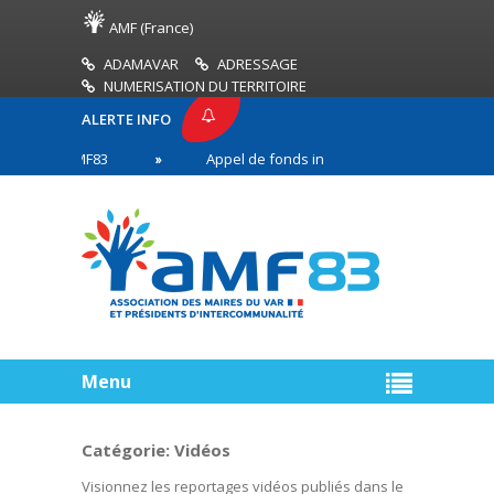
AMF (France)
ADAMAVAR
ADRESSAGE
NUMERISATION DU TERRITOIRE
ALERTE INFO
SSE AMF83
Appel de fonds incendies de forêt
en première ligne
Menu
Catégorie:
Vidéos
Visionnez les reportages vidéos publiés dans le