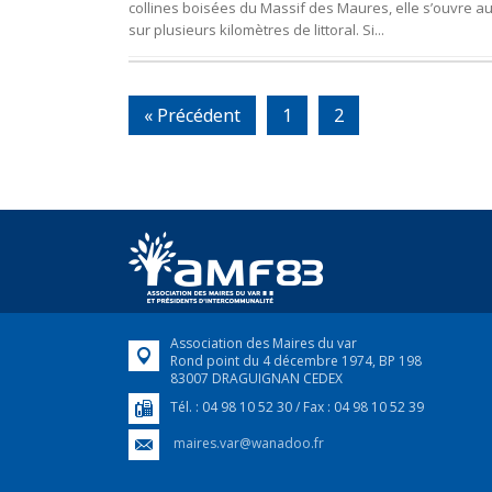
collines boisées du Massif des Maures, elle s’ouvre a
sur plusieurs kilomètres de littoral. Si...
« Précédent
1
2
Association des Maires du var
Rond point du 4 décembre 1974, BP 198
83007 DRAGUIGNAN CEDEX
Tél. : 04 98 10 52 30 / Fax : 04 98 10 52 39
maires.var@wanadoo.fr