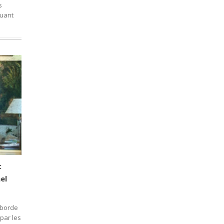
s
quant
:
el
 borde
 par les