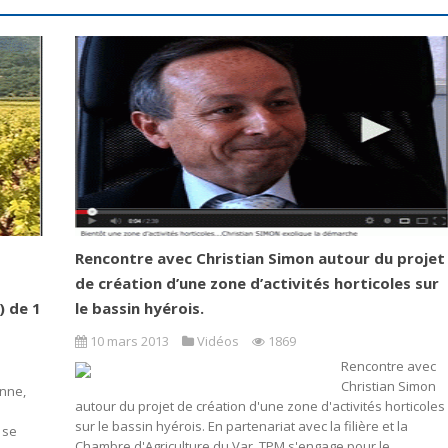
Rencontre avec Christian Simon autour du projet
de création d’une zone d’activités horticoles sur
) de 1
le bassin hyérois.
10 mars 2013
Vidéos
1869
Rencontre avec
Christian Simon
anne,
autour du projet de création d'une zone d'activités horticoles
sur le bassin hyérois. En partenariat avec la filière et la
 se
Chambre d'Agriculture du Var, TPM s'engage pour le