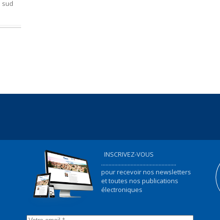
u sud
INSCRIVEZ-VOUS
...................................................
pour recevoir nos newsletters
et toutes nos publications
électroniques