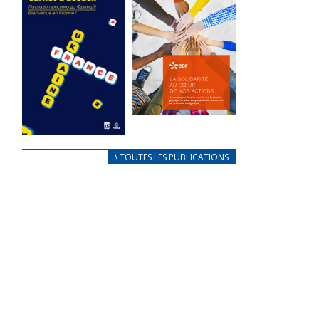
des conflits
l’élu local
d’intérêts
3 avril 2024
18 septembre 2023
Mise à jour avril
FEUILLETER
2024
FEUILLETER
La solidarité
au coeur de
CARNET
\ TOUTES LES PUBLICATIONS
nos actions
D’ACCUEIL
18 septembre 2023
FRANÇAIS/UKRAINIEN
25 avril 2022
FEUILLETER
Afin
d’accompagner
au mieux les
réfugiés
ukrainiens arrivés
en France,...
FEUILLETER