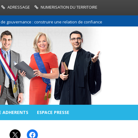
ADRESSAGE
NUMERISATION DU TERRITOIRE
uvernance : construire une relation de confiance entre les communes et 
E ADHERENTS
ESPACE PRESSE
X
Facebook