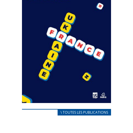
FEUILLETER
CARNET D’ACCUEIL
\ TOUTES LES PUBLICATIONS
FRANÇAIS/UKRAINIEN
25 avril 2022
Afin d’accompagner au mieux les réfugiés