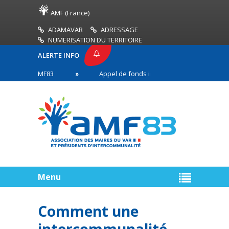
AMF (France)
ADAMAVAR
ADRESSAGE
NUMERISATION DU TERRITOIRE
ALERTE INFO
ESSE AMF83
Appel de fonds incendies de forêt
s en première ligne
Menu
Comment une