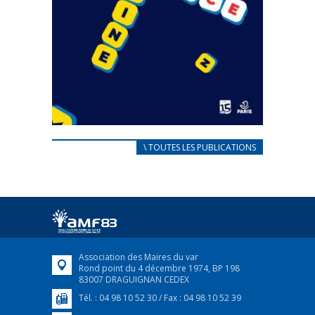
CARNET D’ACCUEIL
\ TOUTES LES PUBLICATIONS
FRANÇAIS/UKRAINIEN
25 avril 2022
Afin d’accompagner au mieux les réfugiés
ukrainiens arrivés en France,...
FEUILLETER
Association des Maires du var
Rond point du 4 décembre 1974, BP 198
83007 DRAGUIGNAN CEDEX
Tél. : 04 98 10 52 30 / Fax : 04 98 10 52 39