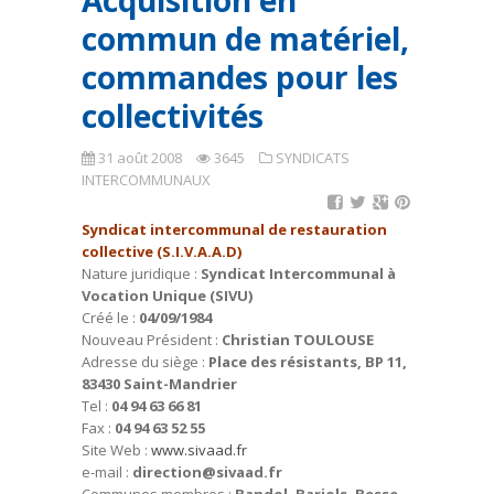
Acquisition en
commun de matériel,
commandes pour les
collectivités
31 août 2008
3645
SYNDICATS
INTERCOMMUNAUX
Syndicat intercommunal de restauration
collective (S.I.V.A.A.D)
Nature juridique :
Syndicat Intercommunal à
Vocation Unique (SIVU)
Créé le :
04/09/1984
Nouveau Président :
Christian TOULOUSE
Adresse du siège :
Place des résistants, BP 11,
83430 Saint-Mandrier
Tel :
04 94 63 66 81
Fax :
04 94 63 52 55
Site Web :
www.sivaad.fr
e-mail :
direction@sivaad.fr