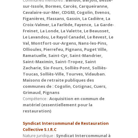
Communes membres :
Bandol, Barjols, Besse-
sur-Issole, Bormes, Carcès, Carqueiranne,
Cavalaire-sur-Mer, CDG83, Cogolin, Evenos,
Figanières, Flassans, Gassin, La Cadière, La
Croix-Valmer, La Farlède, Fayence, La Garde-
Freinet, La Londe, La Valette, Le Beausset,
Le Lavandou, Le Rayol Canadel, Le Revest, Le
Val, Montfort-sur-Argens, Nans-les-Pins,
Ollioules, Pierrefeu, Pignans, Puget Ville,
Ramatuelle, Saint-Cyr, Saint-Mandrier,
Saint-Maximin, Saint-Tropez, Saint
Zacharie, Six-Fours, Solliès-Pont, Solliès-
Toucas, Solliès-Ville, Tourves, Vidauban.
Maisons de retraite publiques des
communes de : Cogolin, Cotignac, Cuers,
Grimaud, Pignans
Compétence :
Acquisition en commun de
matériel (essentiellement pour la
restauration)
Syndicat Intercommunal de Restauration
Collective S.I.R.C
Nature juridique :
Syndicat Intercommunal à