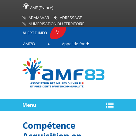
AMF (France)
ADAMAVAR
ADRESSAGE
NUMERISATION DU TERRITOIRE
ALERTE INFO
PRESSE AMF83
Appel de fonds incendies de forêt
res en première ligne
Menu
Compétence