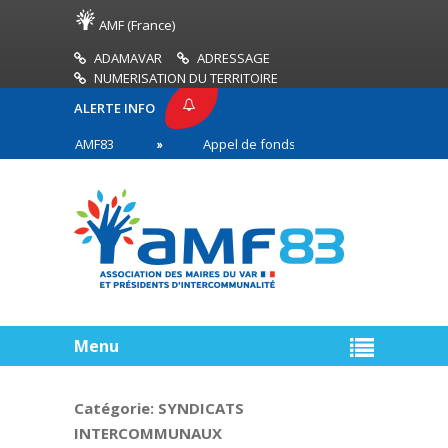
AMF (France)
ADAMAVAR
ADRESSAGE
NUMERISATION DU TERRITOIRE
ALERTE INFO
PRESSE AMF83
Appel de fonds incendies de forêt
res en première ligne
Menu
Catégorie:
SYNDICATS
INTERCOMMUNAUX