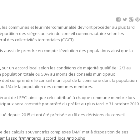
0, les communes et leur intercommunalité devront procéder
au plus tard
répartition des sièges au sein du conseil communautaire selon les
al des collectivités territoriales (CGCT).
is aussi de prendre en compte l’évolution des populations ainsi que la
ur un accord local selon les conditions de majorité qualifiée : 2/3 au
 population totale ou 50% au moins des conseils municipaux
té doit comprendre le conseil municipal de la commune dont la population
re au 1/4 de la population des communes membres.
bérant de L’EPCI ainsi que celui attribué à chaque commune membre lors
cipaux sera constaté par arrêté du préfet
au plus tard le
31 octobre 2019
.
lué depuis 2015 et ont été précisée au fil des décisions du conseil
site des calculs souvent très complexes l’AMF met à disposition de ses
amf.asso.fr/m/interco_accord_local/intro.php