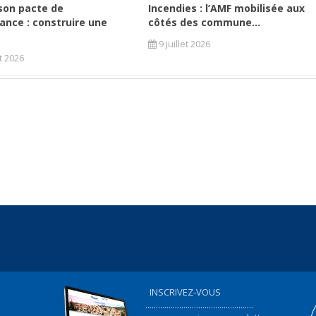
son pacte de
Incendies : l’AMF mobilisée aux
ance : construire une
côtés des commune...
9 juillet 2026
et 2026
INSCRIVEZ-VOUS
...................................................