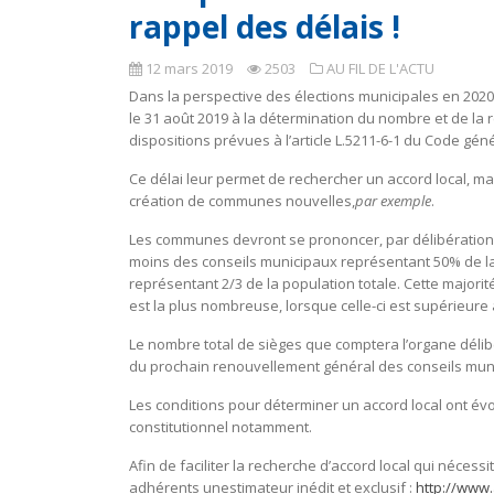
rappel des délais !
12 mars 2019
2503
AU FIL DE L'ACTU
Dans la perspective des élections municipales en 202
le
31 août 2019
à la détermination du nombre et de la 
dispositions prévues à l’article L.5211-6-1 du Code génér
Ce délai leur permet de
rechercher un accord local
, ma
création de communes nouvelles,
par exemple
.
Les communes devront se prononcer, par délibération, s
moins des conseils municipaux représentant 50% de la
représentant 2/3 de la population totale. Cette majori
est la plus nombreuse, lorsque celle-ci est supérieu
Le nombre total de sièges que comptera l’organe déli
du prochain renouvellement général des conseils muni
Les conditions pour déterminer un accord local ont évo
constitutionnel notamment.
Afin de faciliter la recherche d’accord local qui néces
adhérents un
estimateur inédit et exclusif
:
http://www.