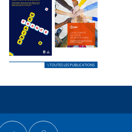
des conflits
l’élu local
d’intérêts
3 avril 2024
18 septembre 2023
Mise à jour avril
FEUILLETER
2024
FEUILLETER
La solidarité
au coeur de
CARNET
\ TOUTES LES PUBLICATIONS
nos actions
D’ACCUEIL
18 septembre 2023
FRANÇAIS/UKRAINIEN
25 avril 2022
FEUILLETER
Afin
d’accompagner
au mieux les
réfugiés
ukrainiens arrivés
en France,...
FEUILLETER