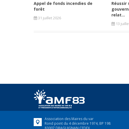
Appel de fonds incendies de
Réussir 
forêt
gouvern
relat...
31 juillet 2026
13 juill
Association des Maires du var
Rond point du 4 décembre 1974, BP 198
83007 DRAGUIGNAN CEDEX