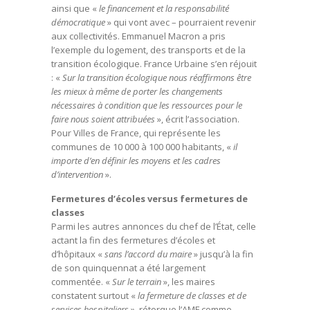
ainsi que «
le financement et la responsabilité
démocratique
» qui vont avec – pourraient revenir
aux collectivités. Emmanuel Macron a pris
l’exemple du logement, des transports et de la
transition écologique. France Urbaine s’en réjouit
: «
Sur la transition écologique nous réaffirmons être
les mieux à même de porter les changements
nécessaires à condition que les ressources pour le
faire nous soient attribuées
», écrit l’association.
Pour Villes de France, qui représente les
communes de 10 000 à 100 000 habitants, «
il
importe d’en définir les moyens et les cadres
d’intervention
».
Fermetures d’écoles versus fermetures de
classes
Parmi les autres annonces du chef de l’État, celle
actant la fin des fermetures d’écoles et
d’hôpitaux «
sans l’accord du maire
» jusqu’à la fin
de son quinquennat a été largement
commentée. «
Sur le terrain
», les maires
constatent surtout «
la fermeture de classes et de
services hospitaliers
», rétorque l’AMF comme