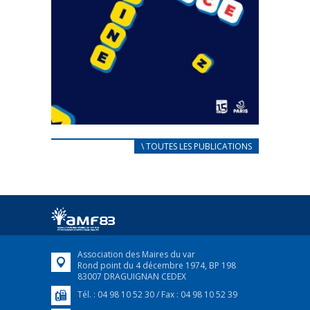
CARNET D’ACCUEIL
\ TOUTES LES PUBLICATIONS
FRANÇAIS/UKRAINIEN
25 avril 2022
Afin d’accompagner au mieux les réfugiés
ukrainiens arrivés en France,...
FEUILLETER
Association des Maires du var
Rond point du 4 décembre 1974, BP 198
83007 DRAGUIGNAN CEDEX
Tél. : 04 98 10 52 30 / Fax : 04 98 10 52 39