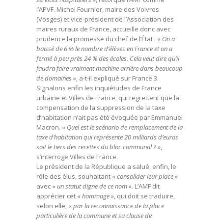
l’APVF. Michel Fournier, maire des Voivres
(Vosges) et vice-président de l’Association des
maires ruraux de France, accueille donc avec
prudence la promesse du chef de l’État : «
On a
baissé de 6 % le nombre d’élèves en France et on a
fermé à peu près 24 % des écoles. Cela veut dire qu’il
faudra faire vraiment machine arrière dans beaucoup
de domaines
», a-t-il expliqué sur France 3.
Signalons enfin les inquiétudes de France
urbaine et Villes de France, qui regrettent que la
compensation de la suppression de la taxe
d’habitation n’ait pas été évoquée par Emmanuel
Macron. «
Quel est le scénario de remplacement de la
taxe d’habitation qui représente 20 milliards d’euros
soit le tiers des recettes du bloc communal ?
»,
s’interroge Villes de France.
Le président de la République a salué, enfin, le
rôle des élus, souhaitant «
consolider leur place
»
avec «
un statut digne de ce nom
». L’AMF dit
apprécier cet «
hommage
», qui doit se traduire,
selon elle, «
par la reconnaissance de la place
particulière de la commune et sa clause de