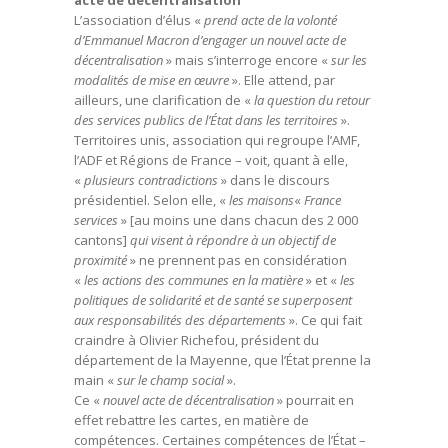
acte de décentralisation
L’association d’élus «
prend acte de la volonté
d’Emmanuel Macron d’engager un nouvel acte de
décentralisation
» mais s’interroge encore «
sur les
modalités de mise en œuvre
». Elle attend, par
ailleurs, une clarification de «
la question du retour
des services publics de l’État dans les territoires
».
Territoires unis, association qui regroupe l’AMF,
l’ADF et Régions de France – voit, quant à elle,
«
plusieurs contradictions
» dans le discours
présidentiel. Selon elle, «
les maisons
«
France
services
» [au moins une dans chacun des 2 000
cantons]
qui visent à répondre à un objectif de
proximité
» ne prennent pas en considération
«
les actions des communes en la matière
» et «
les
politiques de solidarité et de santé se superposent
aux responsabilités des départements
». Ce qui fait
craindre à Olivier Richefou, président du
département de la Mayenne, que l’État prenne la
main «
sur le champ social
».
Ce «
nouvel acte de décentralisation
» pourrait en
effet rebattre les cartes, en matière de
compétences. Certaines compétences de l’État –