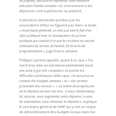
au plafond, elle pourra capitaliser cette meilleure
exécution l’année suivante
» et, inversement si les
dépenses sont supérieures au plafond.
Si plusieurs demandes portées par les
associations d’élus ne figurent pas dans ce texte,
«
d’une façon générale, ce n’est pas tant le fait d’un
refus politique mais la conséquence du prisme
juridique qui conduit à ce que la circulaire ne saurait
contredire les termes de l’article 29 de la loi de
programmation
», juge France urbaine.
Philippe Laurent rappelle, quant à lui, que «
l’on
met le bras dans un mécanisme extrêmement lourd,
une usine à gaz très complexe
» et pointe les
difficultés techniques telles que «
la non-prise en
compte des budgets annexes
» et «
des recettes
provenant des services
». «
La notion de progression
de la dépense ne veut rien dire : si vous réinternalisez
les services, vous augmentez votre dépense, si vous
les externalisez, vous diminuez la dépense
», explique
le secrétaire général de l’AMF qui y voit un risque
de démembrement des budgets locaux dans les