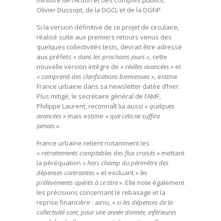
ministre de l’Action et des Comptes publics,
Olivier Dussopt, de la DGCL et de la DGFiP.
Si la version définitive de ce projet de circulaire,
réalisé suite aux premiers retours venus des
quelques collectivités tests, devrait être adressé
aux préfets «
dans les prochains jours
», cette
nouvelle version intègre de «
réelles avancées
» et
«
comprend des clarifications bienvenues
», estime
France urbaine dans sa newsletter datée d’hier.
Plus mitigé, le secrétaire général de l’AMF,
Philippe Laurent, reconnaît lui aussi «
quelques
avancées
» mais estime «
que cela ne suffira
jamais
».
France urbaine retient notamment les
«
retraitements comptables des flux croisés
» mettant
la péréquation «
hors champ du périmètre des
dépenses contraintes
» et excluant «
les
prélèvements opérés à ce titre
». Elle note également
les précisions concernant le rebasage et la
reprise financière : ainsi, «
si les dépenses de la
collectivité sont, pour une année donnée, inférieures