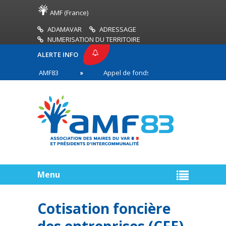
AMF (France)
ADAMAVAR
ADRESSAGE
NUMERISATION DU TERRITOIRE
ALERTE INFO
PRESSE AMF83
Appel de fonds incendies de forêt
res en première ligne
Menu
Cotisation foncière