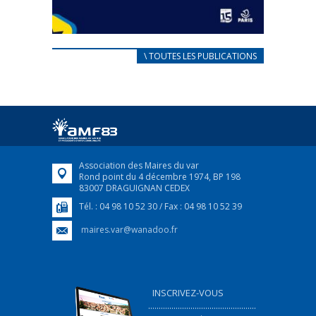
CARNET D’ACCUEIL
\ TOUTES LES PUBLICATIONS
FRANÇAIS/UKRAINIEN
25 avril 2022
Afin d’accompagner au mieux les réfugiés
ukrainiens arrivés en France,...
FEUILLETER
Association des Maires du var
Rond point du 4 décembre 1974, BP 198
83007 DRAGUIGNAN CEDEX
Tél. : 04 98 10 52 30 / Fax : 04 98 10 52 39
maires.var@wanadoo.fr
INSCRIVEZ-VOUS
...................................................