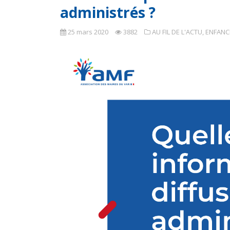
administrés ?
25 mars 2020
3882
AU FIL DE L'ACTU
,
ENFANCE