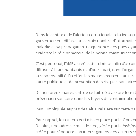
Dans le contexte de l’alerte internationale relative au
gouvernement diffuse un certain nombre d’information
maladie et sa propagation. L’expérience des pays aya
évidence le rôle primordial de la bonne communication ent
C’est pourquoi, l’AMF a créé cette rubrique afin d’acco
diffuser à leurs habitants et, d’autre part, dans l’org
la responsabilité. En effet, les maires exercent, au ti
santé publique et de prévention des risques sanitaires (
De nombreux maires ont, de ce fait, déjà assuré leur 
prévention sanitaire dans les foyers de contamination
L’AMF, impliquée auprès des élus, relaiera sur cette p
Pour rappel, le numéro vert mis en place par le Gouve
De plus, une adresse mail dédiée, gérée par la
task for
créée pour répondre aux interrogations des acteurs :