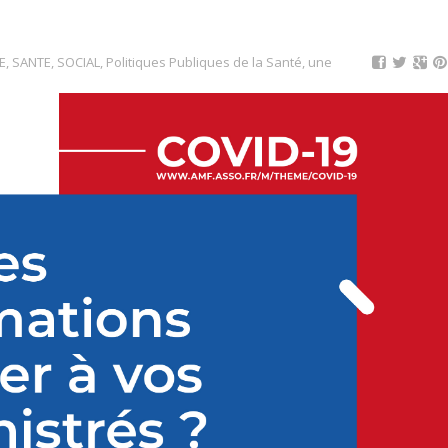
, SANTE, SOCIAL
,
Politiques Publiques de la Santé
,
une