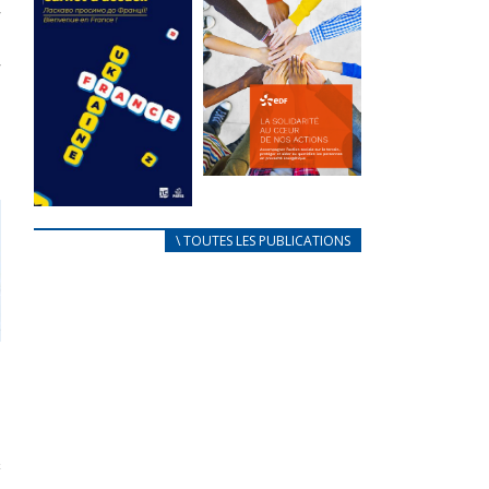
des conflits
l’élu local
d’intérêts
3 avril 2024
18 septembre 2023
Mise à jour avril
FEUILLETER
2024
FEUILLETER
La solidarité
au coeur de
CARNET
\ TOUTES LES PUBLICATIONS
nos actions
D’ACCUEIL
18 septembre 2023
FRANÇAIS/UKRAINIEN
25 avril 2022
FEUILLETER
Afin
d’accompagner
au mieux les
réfugiés
ukrainiens arrivés
en France,...
FEUILLETER