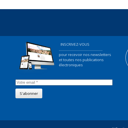
INSCRIVEZ-VOUS
...................................................
pour recevoir nos newsletters
et toutes nos publications
électroniques