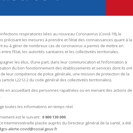
x infections respiratoires liées au nouveau Coronavirus (Covid-19), le
s précisant les mesures à prendre et l’état des connaissances quant à la
nt eu à gérer de nombreux cas de coronavirus a permis de mettre en
re l’Etat, les autorités sanitaires et les collectivités territoriales.
mpagner les élus, d’une part, dans leur communication et l’information à
anisation du bon fonctionnement des établissements et services dont ils ont
tre de leur compétence de police générale, une mission de protection de la
article L2212-2 du code général des collectivités territoriales).
rôle en accueillant des personnes rapatriées ou en menant des actions de
.
age toutes les informations en temps réel.
rnement est le suivant :
0 800 130 000
.
ce
interministérielle placée auprès du Directeur général de la santé, a été
dgcs-alerte-covid@social.gouv.fr