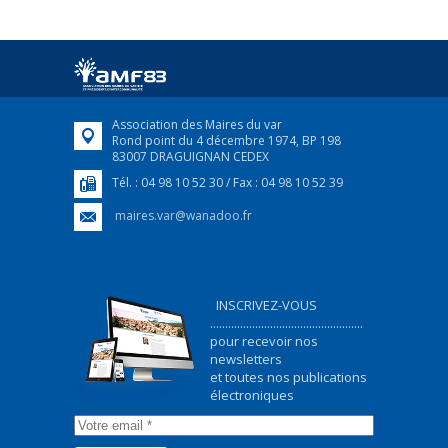
25 avril 2022
Afin d’accompagner au mieux les réfugiés
ukrainiens arrivés en France,...
FEUILLETER
Association des Maires du var
Rond point du 4 décembre 1974, BP 198
83007 DRAGUIGNAN CEDEX
Tél. : 04 98 10 52 30 / Fax : 04 98 10 52 39
maires.var@wanadoo.fr
INSCRIVEZ-VOUS
...................................................
pour recevoir nos
newsletters
et toutes nos publications
électroniques