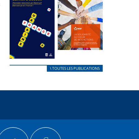
des conflits
l’élu local
d’intérêts
3 avril 2024
18 septembre 2023
Mise à jour avril
FEUILLETER
2024
FEUILLETER
La solidarité
au coeur de
CARNET
\ TOUTES LES PUBLICATIONS
nos actions
D’ACCUEIL
18 septembre 2023
FRANÇAIS/UKRAINIEN
25 avril 2022
FEUILLETER
Afin
d’accompagner
au mieux les
réfugiés
ukrainiens arrivés
en France,...
FEUILLETER