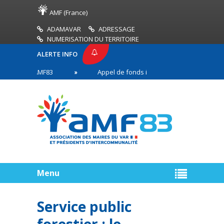
AMF (France)
ADAMAVAR
ADRESSAGE
NUMERISATION DU TERRITOIRE
ALERTE INFO
ESSE AMF83
Appel de fonds incendies de forêt
s en première ligne
Menu
Service public