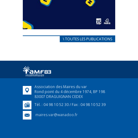
CARNET D’ACCUEIL
\ TOUTES LES PUBLICATIONS
FRANÇAIS/UKRAINIEN
25 avril 2022
Afin d’accompagner au mieux les réfugiés
ukrainiens arrivés en France,...
FEUILLETER
Association des Maires du var
Rond point du 4 décembre 1974, BP 198
83007 DRAGUIGNAN CEDEX
Tél. : 04 98 10 52 30 / Fax : 04 98 10 52 39
maires.var@wanadoo.fr