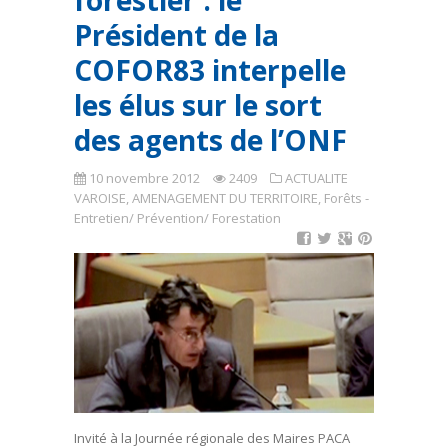
forestier : le
Président de la
COFOR83 interpelle
les élus sur le sort
des agents de l’ONF
10 novembre 2012
2409
ACTUALITE
VAROISE
,
AMENAGEMENT DU TERRITOIRE
,
Forêts -
Entretien/ Prévention/ Forestation
Invité à la Journée régionale des Maires PACA