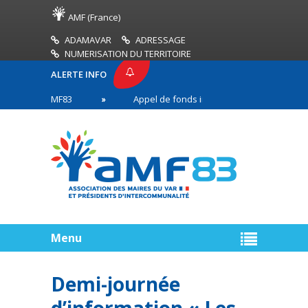
AMF (France)
ADAMAVAR
ADRESSAGE
NUMERISATION DU TERRITOIRE
ALERTE INFO
ESSE AMF83
Appel de fonds incendies de forêt
s en première ligne
Menu
Demi-journée