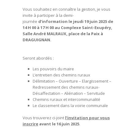
Vous souhaitez en connaître la gestion, je vous
invite à participer à la demi-
journée
d’information le jeudi 19 juin 2025 de
14 H 00 à 17 H 00 au Complexe Saint-Exupéry,
Salle André MALRAUX, place de la Paix à
DRAGUIGNAN.
Seront abordés :
Les pouvoirs du maire
L’entretien des chemins ruraux
Délimitation – Ouverture – Elargissement –
Redressement des chemins ruraux-
Désaffectation – Aliénation – Servitude
Chemins ruraux et intercommunalité
Le classement dans la voirie communale
Vous trouverez ci-joint
l’invitation pour vous
inscrire
avant le 16 juin 2025
.