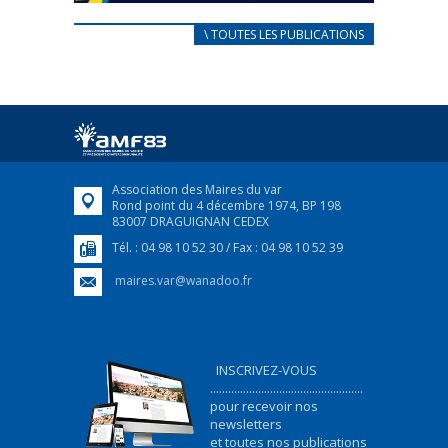
CARNET D’ACCUEIL
\ TOUTES LES PUBLICATIONS
FRANÇAIS/UKRAINIEN
25 avril 2022
Afin d’accompagner au mieux les réfugiés
ukrainiens arrivés en France,...
FEUILLETER
Association des Maires du var
Rond point du 4 décembre 1974, BP 198
83007 DRAGUIGNAN CEDEX
Tél. : 04 98 10 52 30 / Fax : 04 98 10 52 39
maires.var@wanadoo.fr
INSCRIVEZ-VOUS
...................................................
pour recevoir nos
newsletters
et toutes nos publications