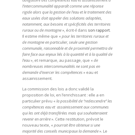
obligatoire des compétences eau et assainissement à
l’intercommunalité apparaît comme une réponse
rigide alors que la gestion de l’eau et le traitement des
eaux usées doit appeler des solutions adaptées,
notamment, aux besoins et spécificités des territoires
ruraux ou de montagne
», écrit-il dans
son rapport
.
Il estime même que «
pour les territoires ruraux et
de montagne en particulier, seule une gestion
communale, raisonnable et de proximité permettra de
faire face aux enjeux liés à la quantité et à la qualité de
l’eau
», et remarque, au passage, que «
de
nombreuses intercommunalités ne sont pas en
demande d’exercer les compétences
» eau et
assainissement.
La commission des lois a donc validé la
proposition de loi, en l’enrichissant : elle a en
particulier prévu «
la possibilité de ‘’redescendre’’ les
compétences eau et assainissement aux communes
qui les ont déjà transférées mais qui souhaiteraient
revenir en arrière
». Cette restitution, prévoit le
nouveau texte, «
pourrait être obtenue si une
majorité des conseils municipaux la demande
». Le