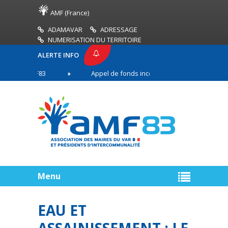
AMF (France)
ADAMAVAR
ADRESSAGE
NUMERISATION DU TERRITOIRE
ALERTE INFO
E AMF83
Appel de fonds incendies de forêt
R
 première ligne
Menu
EAU ET