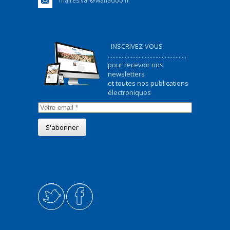
maires.var@wanadoo.fr
INSCRIVEZ-VOUS
...................................................
pour recevoir nos
newsletters
et toutes nos publications
électroniques