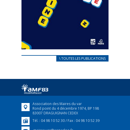
CARNET D’ACCUEIL
\ TOUTES LES PUBLICATIONS
FRANÇAIS/UKRAINIEN
25 avril 2022
Afin d’accompagner au mieux les réfugiés
ukrainiens arrivés en France,...
FEUILLETER
Association des Maires du var
Rond point du 4 décembre 1974, BP 198
83007 DRAGUIGNAN CEDEX
Tél. : 04 98 10 52 30 / Fax : 04 98 10 52 39