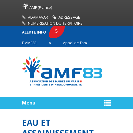
AMF (France)
ADAMAVAR
ADRESSAGE
NUMERISATION DU TERRITOIRE
ALERTE INFO
 PRESSE AMF83
Appel de fonds incendies de forêt
aires en première ligne
Menu
EAU ET