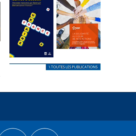
des conflits
l’élu local
d’intérêts
3 avril 2024
18 septembre 2023
Mise à jour avril
FEUILLETER
2024
FEUILLETER
La solidarité
au coeur de
CARNET
\ TOUTES LES PUBLICATIONS
nos actions
D’ACCUEIL
18 septembre 2023
FRANÇAIS/UKRAINIEN
25 avril 2022
FEUILLETER
Afin
d’accompagner
au mieux les
réfugiés
ukrainiens arrivés
en France,...
FEUILLETER