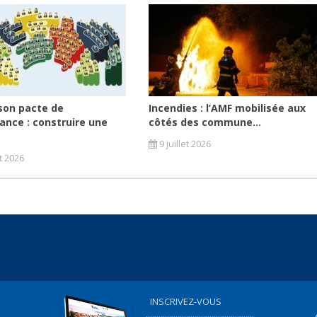
son pacte de
Incendies : l’AMF mobilisée aux
ance : construire une
côtés des commune...
9 juillet 2026
et 2026
INSCRIVEZ-VOUS
...................................................