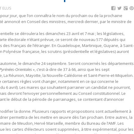
T ELUS
pour jour, que l’on connaîtra le nom du prochain ou de la prochaine
 été annoncé en Conseil des ministres, mercredi dernier, par le ministre de
entielle se déroulera les dimanches 23 avril et 7 mai ; les législatives,
 carte électorale n’étant prévue, ce seront de nouveau 577 députés qui
s des Français de l’étranger. En Guadeloupe, Martinique, Guyane, à Saint-
 Polynésie française, les scrutins (présidentielle et législatives) auront
à l’automne, le dimanche 24 septembre. Seront concernés les départements
 Pyrénées-Orientales
», c’est-à-dire de 37 à 66, ainsi que les sept
, La Réunion, Mayotte, la Nouvelle-Calédonie et Saint-Pierre-et-Miquelon.
ue certaines règles vont changer, notamment en ce qui concerne le
du 6 avril). Les maires qui souhaitent parrainer un candidat ne pourront,
mais devront l’envoyer personnellement au Conseil constitutionnel. Le
nt le début de la période de parrainages, se contentant d’annoncer
t modifier la donne. Plusieurs rapports et propositions sont actuellement à
endrier permettra de les mettre en œuvre dès l’an prochain. Entre autres, la
ur-maire de Meudon, Hervé Marseille, membre du Bureau de l’AMF. Les
ue les cartes d’électeurs soient supprimées, à titre expérimental, pour les