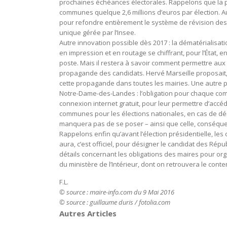
prochaines échéances électorales. Rappelons que la pe
communes quelque 2,6 millions d’euros par élection. Au
pour refondre entièrement le système de révision des l
unique gérée par l’Insee.
Autre innovation possible dès 2017 : la dématérialisat
en impression et en routage se chiffrant, pour l’État, en 
poste. Mais il restera à savoir comment permettre aux
propagande des candidats. Hervé Marseille proposait,
cette propagande dans toutes les mairies. Une autre p
Notre-Dame-des-Landes : l’obligation pour chaque com
connexion internet gratuit, pour leur permettre d’accéd
communes pour les élections nationales, en cas de dé
manquera pas de se poser – ainsi que celle, conséqu
Rappelons enfin qu’avant l’élection présidentielle, les 
aura, c’est officiel, pour désigner le candidat des Répu
détails concernant les obligations des maires pour or
du ministère de l’Intérieur, dont on retrouvera le cont
F.L.
© source : maire-info.com du 9 Mai 2016
© source : guillaume duris / fotolia.com
Autres Articles