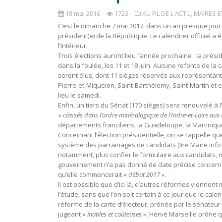
18 mai 2016
1723
AU FIL DE L'ACTU
,
MAIRES E
C’est le dimanche 7 mai 2017, dans un an presque jour 
président(e) de la République. Le calendrier officiel a
l’Intérieur.
Trois élections auront lieu l’année prochaine : la présid
dans la foulée, les 11 et 18 juin. Aucune refonte de la
seront élus, dont 11 sièges réservés aux représentant
Pierre-et-Miquelon, Saint-Barthélemy, Saint-Martin et en
lieu le samedi.
Enfin, un tiers du Sénat (170 sièges) sera renouvelé 
«
classés dans l’ordre minéralogique de l’Indre-et-Loire aux
départements franciliens, la Guadeloupe, la Martinique
Concernant l’élection présidentielle, on se rappelle q
système des parrainages de candidats (lire Maire info 
notamment, plus confier le formulaire aux candidats, 
gouvernement n’a pas donné de date précise concerna
qu’elle commencerait «
début 2017
».
Il est possible que d’ici là, d’autres réformes viennen
l’étude, sans que l’on soit certain à ce jour que le cal
réforme de la carte d’électeur, prônée par le sénate
jugeant «
inutiles et coûteuses
», Hervé Marseille prône q