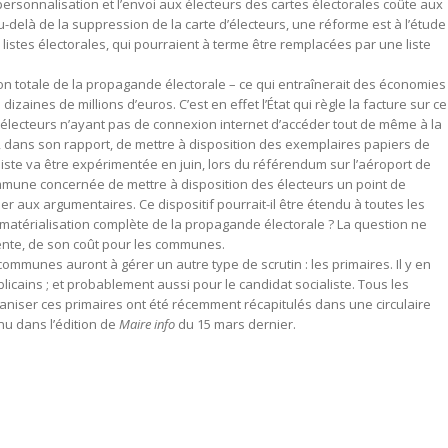
rsonnalisation et l’envoi aux électeurs des cartes électorales coûte aux
-delà de la suppression de la carte d’électeurs, une réforme est à l’étude
istes électorales, qui pourraient à terme être remplacées par une liste
ion totale de la propagande électorale – ce qui entraînerait des économies
dizaines de millions d’euros. C’est en effet l’État qui règle la facture sur ce
 électeurs n’ayant pas de connexion internet d’accéder tout de même à la
 dans son rapport, de mettre à disposition des exemplaires papiers de
iste va être expérimentée en juin, lors du référendum sur l’aéroport de
mune concernée de mettre à disposition des électeurs un point de
er aux argumentaires. Ce dispositif pourrait-il être étendu à toutes les
matérialisation complète de la propagande électorale ? La question ne
ente, de son coût pour les communes.
communes auront à gérer un autre type de scrutin : les primaires. Il y en
blicains ; et probablement aussi pour le candidat socialiste. Tous les
ganiser ces primaires ont été récemment récapitulés dans une circulaire
enu dans l’édition de
Maire info
du 15 mars dernier.