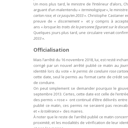
Un mois plus tard, le ministre de l’Intérieur d’alors, 
arguant d’un malentendu «
terminologique
», le ministr
carton rose, et ce jusqu’en 2033
». Christophe Castaner en 
preuve de «
discernement
» et y compris à accepte
ans «
lorsque les traits de la personne figurant sur le docu
Quelques jours plus tard, une circulaire venait confir
2033
».
Officialisation
Mais l’arrêté du 16 novembre 2018, lui, est resté incha
corrigé par un nouvel arrêté publié ce matin au
Journ
identité lors du vote «
le permis de conduire rose cartonn
cette date, seul le permis au format carte de crédit 
de conduire.
On peut simplement se demander pourquoi le gouvern
septembre 2013. Certes, cette date est celle de l’ent
des permis « rose » ont continué d’être délivrés entre le
publié ce matin, ces permis ne seraient pas recevab
et «
la tolérance
» des maires.
À noter que le reste de l’arrêté publié ce matin conce
proximité, et les modalités de vérification de leur ide