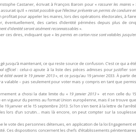
Christophe Castaner, écrivait à François Baroin pour «
rassurer les maires
» 
e assurait qu’il «
restait possible que l’électeur présente un permis de conduire e
profitait pour appeler les maires, lors des opérations électorales, à fair
r, éventuellement, des cartes d’identité périmées depuis plus de cin
ment d’identité seront aisément reconnaissables
».
mer ces dires, indiquant que «
les permis en carton rose sont valables jusqu’e
ngé jusqu’à maintenant, ce qui reste source de confusion. C’est ce qui a ét
al officiel
: celui-ci ajoute à la liste des pièces admises pour justifier so
é édité avant le 19 janvier 2013
», et ce jusqu’au 19 janvier 2033. À partir d
sera valable – pas seulement pour voter mais y compris en tant que permi
ement a choisi la date limite du «
19 janvier 2013
» et non celle du 1
rée en vigueur du permis au format Union européenne, mais il se trouve qu
 19 janvier et le 15 septembre 2013. Si l’on s’en tient à la lettre de l’arrêt
les lors d’un scrutin… mais là encore, on peut compter sur la soupless
rne le vote des personnes détenues, en application de la loi Engagement e
ntité. Ces dispositions concernent les chefs d’établissements pénitentiaire