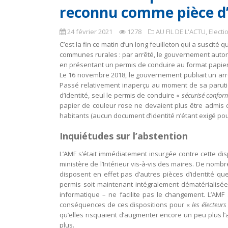
reconnu comme pièce d’
24 février 2021
1278
AU FIL DE L'ACTU
,
Electi
C’est la fin ce matin d’un long feuilleton qui a susc
communes rurales : par arrêté, le gouvernement autoris
en présentant un permis de conduire au format papier.
Le 16 novembre 2018, le gouvernement publiait un arrêt
Passé relativement inaperçu au moment de sa paruti
d’identité, seul le permis de conduire «
sécurisé confor
papier de couleur rose ne devaient plus être admis
habitants (aucun document d’identité n’étant exigé p
Inquiétudes sur l’abstention
L’AMF s’était immédiatement insurgée contre cette dispo
ministère de l’Intérieur vis-à-vis des maires. De nomb
disposent en effet pas d’autres pièces d’identité qu
permis soit maintenant intégralement dématérialisée 
informatique – ne facilite pas le changement. L’AMF 
conséquences de ces dispositions pour «
les électeur
qu’elles risquaient d’augmenter encore un peu plus l’
plus.