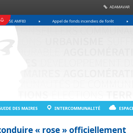
ADAMAVAR
SE AMF83
Appel de fonds incendies de forêt
GUIDE DES MAIRES
INTERCOMMUNALITÉ
ESPAC
 conduire « rose » officiellement