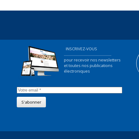
INSCRIVEZ-VOUS
...................................................
pour recevoir nos newsletters
et toutes nos publications
électroniques