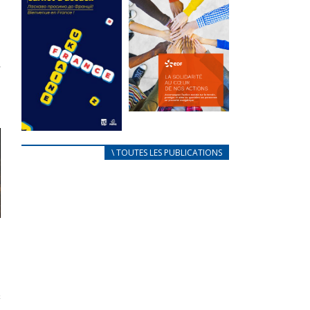
des conflits
l’élu local
d’intérêts
3 avril 2024
18 septembre 2023
Mise à jour avril
FEUILLETER
2024
FEUILLETER
La solidarité
au coeur de
CARNET
\ TOUTES LES PUBLICATIONS
nos actions
D’ACCUEIL
18 septembre 2023
FRANÇAIS/UKRAINIEN
25 avril 2022
FEUILLETER
Afin
d’accompagner
au mieux les
réfugiés
ukrainiens arrivés
en France,...
FEUILLETER