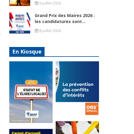
9 juillet 2026
:
n
Grand Prix des Maires 2026 :
e
les candidatures sont...
q
8 juillet 2026
n
En Kiosque
é
n
e
s
5
e
é
e
t
La
s
prévention
Statut de