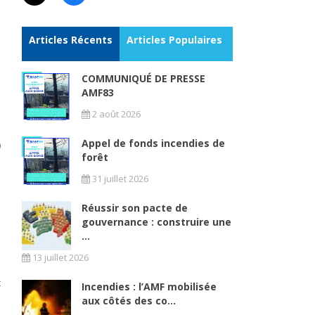
Articles Récents
Articles Populaires
COMMUNIQUÉ DE PRESSE
AMF83
.
2 août 2026
s
s
Appel de fonds incendies de
0
forêt
31 juillet 2026
Réussir son pacte de
u
gouvernance : construire une
e
...
u
l
13 juillet 2026
s
t
Incendies : l’AMF mobilisée
e
aux côtés des co...