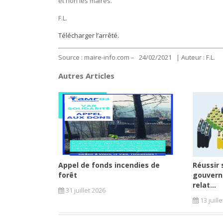
et non les maires.
F.L.
Télécharger l’arrêté.
Source : maire-info.com – 24/02/2021 | Auteur : F.L.
Autres Articles
Appel de fonds incendies de
Réussir 
forêt
gouvern
relat...
31 juillet 2026
13 juill