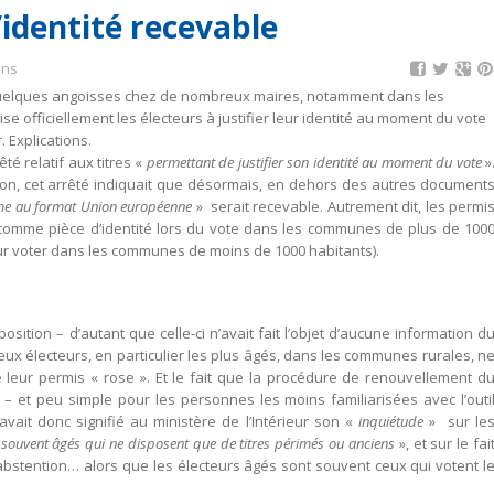
identité recevable
ons
ité quelques angoisses chez de nombreux maires, notamment dans les
e officiellement les électeurs à justifier leur identité au moment du vote
 Explications.
é relatif aux titres «
permettant de justifier son identité au moment du vote
»
on, cet arrêté indiquait que désormais, en dehors des autres document
me au format Union européenne
» serait recevable. Autrement dit, les permi
 comme pièce d’identité lors du vote dans les communes de plus de 100
our voter dans les communes de moins de 1000 habitants).
sition – d’autant que celle-ci n’avait fait l’objet d’aucune information d
reux électeurs, en particulier les plus âgés, dans les communes rurales, n
e leur permis « rose ». Et le fait que la procédure de renouvellement d
– et peu simple pour les personnes les moins familiarisées avec l’outi
avait donc signifié au ministère de l’Intérieur son «
inquiétude
» sur le
s souvent âgés qui ne disposent que de titres périmés ou anciens
», et sur le fai
abstention… alors que les électeurs âgés sont souvent ceux qui votent l