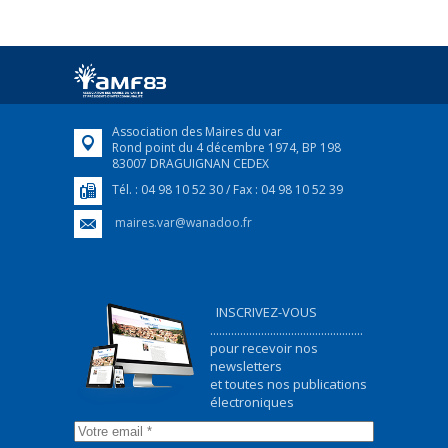
25 avril 2022
Afin d’accompagner au mieux les réfugiés
ukrainiens arrivés en France,...
FEUILLETER
Association des Maires du var
Rond point du 4 décembre 1974, BP 198
83007 DRAGUIGNAN CEDEX
Tél. : 04 98 10 52 30 / Fax : 04 98 10 52 39
maires.var@wanadoo.fr
INSCRIVEZ-VOUS
...................................................
pour recevoir nos
newsletters
et toutes nos publications
électroniques