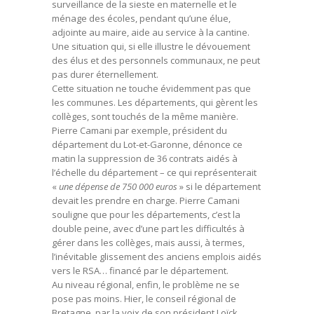
surveillance de la sieste en maternelle et le
ménage des écoles, pendant qu’une élue,
adjointe au maire, aide au service à la cantine.
Une situation qui, si elle illustre le dévouement
des élus et des personnels communaux, ne peut
pas durer éternellement.
Cette situation ne touche évidemment pas que
les communes. Les départements, qui gèrent les
collèges, sont touchés de la même manière.
Pierre Camani par exemple, président du
département du Lot-et-Garonne, dénonce ce
matin la suppression de 36 contrats aidés à
l’échelle du département – ce qui représenterait
«
une dépense de 750 000 euros
» si le département
devait les prendre en charge. Pierre Camani
souligne que pour les départements, c’est la
double peine, avec d’une part les difficultés à
gérer dans les collèges, mais aussi, à termes,
l’inévitable glissement des anciens emplois aidés
vers le RSA… financé par le département.
Au niveau régional, enfin, le problème ne se
pose pas moins. Hier, le conseil régional de
Bretagne, par la voix de son président Loïck