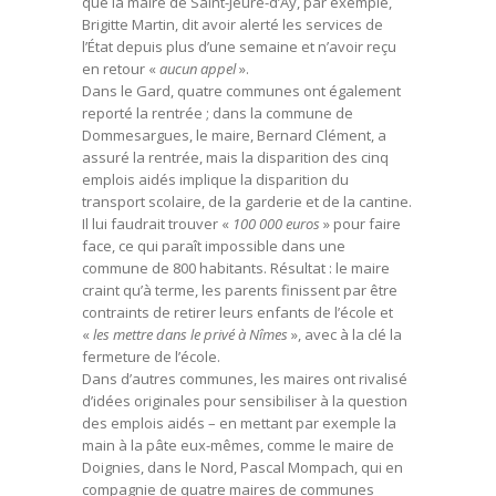
que la maire de Saint-Jeure-d’Ay, par exemple,
Brigitte Martin, dit avoir alerté les services de
l’État depuis plus d’une semaine et n’avoir reçu
en retour «
aucun appel
».
Dans le Gard, quatre communes ont également
reporté la rentrée ; dans la commune de
Dommesargues, le maire, Bernard Clément, a
assuré la rentrée, mais la disparition des cinq
emplois aidés implique la disparition du
transport scolaire, de la garderie et de la cantine.
Il lui faudrait trouver «
100 000 euros
» pour faire
face, ce qui paraît impossible dans une
commune de 800 habitants. Résultat : le maire
craint qu’à terme, les parents finissent par être
contraints de retirer leurs enfants de l’école et
«
les mettre dans le privé à Nîmes
», avec à la clé la
fermeture de l’école.
Dans d’autres communes, les maires ont rivalisé
d’idées originales pour sensibiliser à la question
des emplois aidés – en mettant par exemple la
main à la pâte eux-mêmes, comme le maire de
Doignies, dans le Nord, Pascal Mompach, qui en
compagnie de quatre maires de communes