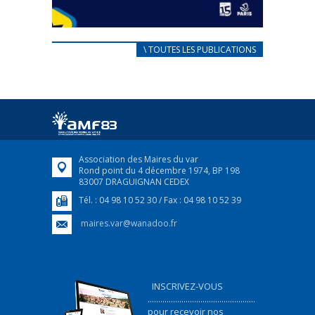
CARNET D’ACCUEIL
\ TOUTES LES PUBLICATIONS
FRANÇAIS/UKRAINIEN
25 avril 2022
Afin d’accompagner au mieux les réfugiés
ukrainiens arrivés en France,...
FEUILLETER
Association des Maires du var
Rond point du 4 décembre 1974, BP 198
83007 DRAGUIGNAN CEDEX
Tél. : 04 98 10 52 30 / Fax : 04 98 10 52 39
maires.var@wanadoo.fr
INSCRIVEZ-VOUS
...................................................
pour recevoir nos