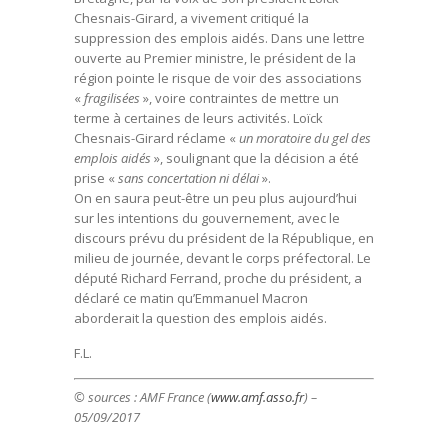
Chesnais-Girard, a vivement critiqué la
suppression des emplois aidés. Dans une lettre
ouverte au Premier ministre, le président de la
région pointe le risque de voir des associations
«
fragilisées
», voire contraintes de mettre un
terme à certaines de leurs activités. Loïck
Chesnais-Girard réclame «
un moratoire du gel des
emplois aidés
», soulignant que la décision a été
prise «
sans concertation ni délai
».
On en saura peut-être un peu plus aujourd’hui
sur les intentions du gouvernement, avec le
discours prévu du président de la République, en
milieu de journée, devant le corps préfectoral. Le
député Richard Ferrand, proche du président, a
déclaré ce matin qu’Emmanuel Macron
aborderait la question des emplois aidés.
F.L.
© sources :
AMF France (
www.amf.asso.fr
) –
05/09/2017