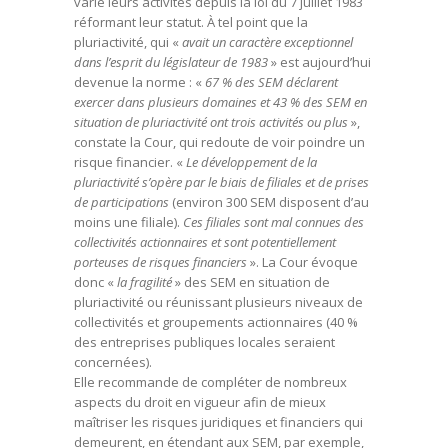
varié leurs activités depuis la loi du 7 juillet 1983
réformant leur statut. À tel point que la
pluriactivité, qui «
avait un caractère exceptionnel
dans l’esprit du législateur de 1983
» est aujourd’hui
devenue la norme : «
67 % des SEM déclarent
exercer dans plusieurs domaines et 43 % des SEM en
situation de pluriactivité ont trois activités ou plus
»,
constate la Cour, qui redoute de voir poindre un
risque financier. «
Le développement de la
pluriactivité s’opère par le biais de filiales et de prises
de participations
(environ 300 SEM disposent d’au
moins une filiale).
Ces filiales sont mal connues des
collectivités actionnaires et sont potentiellement
porteuses de risques financiers
». La Cour évoque
donc «
la fragilité
» des SEM en situation de
pluriactivité ou réunissant plusieurs niveaux de
collectivités et groupements actionnaires (40 %
des entreprises publiques locales seraient
concernées).
Elle recommande de compléter de nombreux
aspects du droit en vigueur afin de mieux
maîtriser les risques juridiques et financiers qui
demeurent, en étendant aux SEM, par exemple,