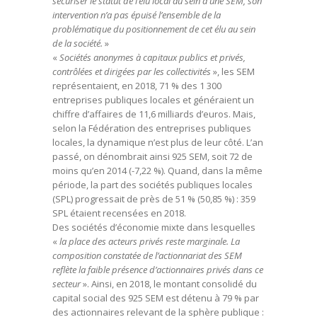
sécuriser le statut de l’élu local au sein d’une SEM, son
intervention n’a pas épuisé l’ensemble de la
problématique du positionnement de cet élu au sein
de la société.
»
«
Sociétés anonymes à capitaux publics et privés,
contrôlées et dirigées par les collectivités
», les SEM
représentaient, en 2018, 71 % des 1 300
entreprises publiques locales et généraient un
chiffre d’affaires de 11,6 milliards d’euros. Mais,
selon la Fédération des entreprises publiques
locales, la dynamique n’est plus de leur côté. L’an
passé, on dénombrait ainsi 925 SEM, soit 72 de
moins qu’en 2014 (-7,22 %). Quand, dans la même
période, la part des sociétés publiques locales
(SPL) progressait de près de 51 % (50,85 %) : 359
SPL étaient recensées en 2018.
Des sociétés d’économie mixte dans lesquelles
«
la place des acteurs privés reste marginale. La
composition constatée de l’actionnariat des SEM
reflète la faible présence d’actionnaires privés dans ce
secteur
». Ainsi, en 2018, le montant consolidé du
capital social des 925 SEM est détenu à 79 % par
des actionnaires relevant de la sphère publique :