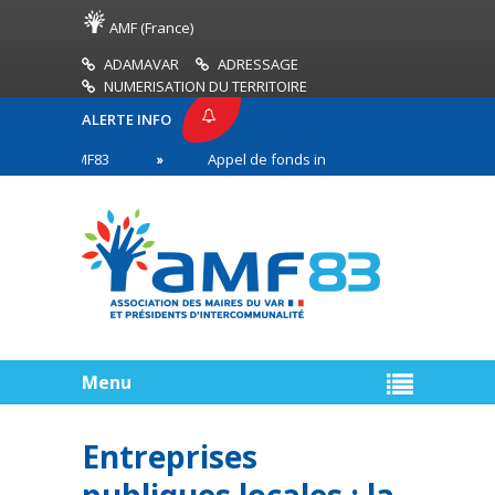
AMF (France)
ADAMAVAR
ADRESSAGE
NUMERISATION DU TERRITOIRE
ALERTE INFO
SSE AMF83
Appel de fonds incendies de forêt
 en première ligne
Menu
Entreprises