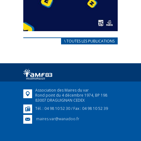
CARNET D’ACCUEIL
\ TOUTES LES PUBLICATIONS
FRANÇAIS/UKRAINIEN
25 avril 2022
Afin d’accompagner au mieux les réfugiés
ukrainiens arrivés en France,...
FEUILLETER
Association des Maires du var
Rond point du 4 décembre 1974, BP 198
83007 DRAGUIGNAN CEDEX
Tél. : 04 98 10 52 30 / Fax : 04 98 10 52 39
maires.var@wanadoo.fr