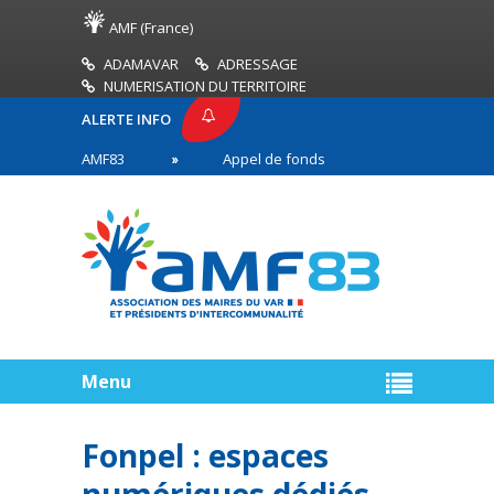
AMF (France)
ADAMAVAR
ADRESSAGE
NUMERISATION DU TERRITOIRE
ALERTE INFO
PRESSE AMF83
Appel de fonds incendies de forêt
res en première ligne
Menu
Fonpel : espaces