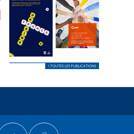
des conflits
l’élu local
d’intérêts
3 avril 2024
18 septembre 2023
Mise à jour avril
FEUILLETER
2024
FEUILLETER
La solidarité
au coeur de
CARNET
\ TOUTES LES PUBLICATIONS
nos actions
D’ACCUEIL
18 septembre 2023
FRANÇAIS/UKRAINIEN
25 avril 2022
FEUILLETER
Afin
d’accompagner
au mieux les
réfugiés
ukrainiens arrivés
en France,...
FEUILLETER