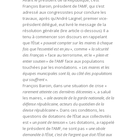
Avant le président de la République, c’est
François Baroin, président de l’AMF, qui s’est
adressé aux congressistes pour conclure les
travaux, après qu’André Laignel, premier vice-
président délégué, eut livré le message de la
résolution générale (lire article ci-dessous). Il a
tenu à commencer son discours en rappelant
que l’État «
pouvait compter sur les maires à chaque
fois que l’essentiel est en jeu
», comme «
la sécurité
des Français
» face au terrorisme, et le «
plein et
entier soutien
» de l’AMF face aux populations
touchées par les inondations. «
Les maires et les
équipes municipales sont là, au côté des populations
qui souffrent
».
François Baroin, dans une situation de crise «
rarement atteinte ces dernières décennies
», a salué
les maires, «
aile avancée de la garde nationale, de la
défense républicaine, acteurs du quotidien de la
devise républicaine
». Dans ces conditions, les
questions de dotations de l’État aux collectivités
est «
un point de tension
». Les dotations, a rappelé
le président de l’AMF, ne sont pas «
une obole
demandée à l’État, c’est de l’argent que doit l’État aux