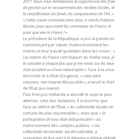
2017. Nous vous demandons la suppression des frais
de gestion sur le recouvrement des recettes locales, et
la simplification du fonds de compensation de TVA.
»
«
Faites cause commune avec nous, a conclu François
Baroin, pour que vivent les communes de France, et
pour que vive la France !
»
Le président de la République a pris la parole en
commençant par saluer chaleureusement les
maires et leur travail quotidien dans les crises : «
Les maires de France sont toujours au rendez-vous, je
le constate à chaque fois que je me rends sur les lieux
d’un accident ou d’une catastrophe
». Face à la crise
terroriste et à l’état d’urgence, «
sans votre
concours, rien n’aurait été possible
», a lancé le chef
de l’État aux maires.
Puis François Hollande a abordé le sujet le plus
attendu, celui des dotations. Il a reconnu que
face au déficit de l’État, «
les collectivités locales ne
sont pas les plus responsables
», mais que «
la
participation de tous était indispensable
» au
redressement des comptes publics. «
Les
collectivités territoriales ont été sollicitées, à
proportion de leur part à la dépense publique globale