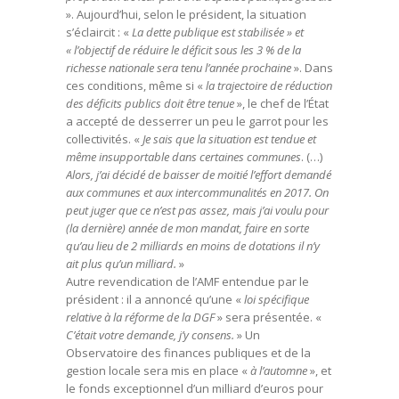
». Aujourd’hui, selon le président, la situation
s’éclaircit : «
La dette publique est stabilisée » et
« l’objectif de réduire le déficit sous les 3 % de la
richesse nationale sera tenu l’année prochaine
». Dans
ces conditions, même si «
la trajectoire de réduction
des déficits publics doit être tenue
», le chef de l’État
a accepté de desserrer un peu le garrot pour les
collectivités. «
Je sais que la situation est tendue et
même insupportable dans certaines communes
. (…)
Alors, j’ai décidé de baisser de moitié l’effort demandé
aux communes et aux intercommunalités en 2017. On
peut juger que ce n’est pas assez, mais j’ai voulu pour
(la dernière) année de mon mandat, faire en sorte
qu’au lieu de 2 milliards en moins de dotations il n’y
ait plus qu’un milliard.
»
Autre revendication de l’AMF entendue par le
président : il a annoncé qu’une «
loi spécifique
relative à la réforme de la DGF
» sera présentée. «
C’était votre demande, j’y consens.
» Un
Observatoire des finances publiques et de la
gestion locale sera mis en place «
à l’automne
», et
le fonds exceptionnel d’un milliard d’euros pour