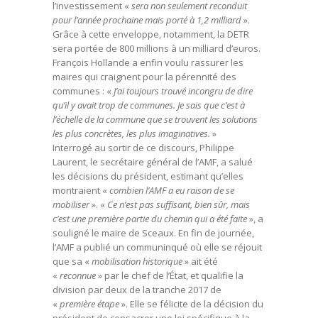
l’investissement «
sera non seulement reconduit
pour l’année prochaine mais porté à 1,2 milliard
».
Grâce à cette enveloppe, notamment, la DETR
sera portée de 800 millions à un milliard d’euros.
François Hollande a enfin voulu rassurer les
maires qui craignent pour la pérennité des
communes : «
J’ai toujours trouvé incongru de dire
qu’il y avait trop de communes. Je sais que c’est à
l’échelle de la commune que se trouvent les solutions
les plus concrètes, les plus imaginatives.
»
Interrogé au sortir de ce discours, Philippe
Laurent, le secrétaire général de l’AMF, a salué
les décisions du président, estimant qu’elles
montraient «
combien l’AMF a eu raison de se
mobiliser
». «
Ce n’est pas suffisant, bien sûr, mais
c’est une première partie du chemin qui a été faite
», a
souligné le maire de Sceaux. En fin de journée,
l’AMF a publié un communinqué où elle se réjouit
que sa «
mobilisation historique
» ait été
«
reconnue
» par le chef de l’État, et qualifie la
division par deux de la tranche 2017 de
«
première étape
». Elle se félicite de la décision du